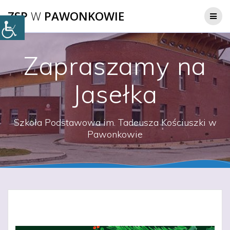
Przejdź
ZSP
W
PAWONKOWIE
do
treści
Zapraszamy na
Jasełka
Szkoła Podstawowa im. Tadeusza Kościuszki w
Pawonkowie