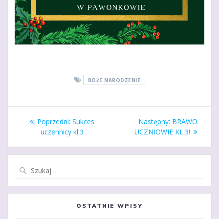
BOŻE NARODZENIE
Nawigacja
Poprzedni
Następny
Poprzedni:
Sukces
Następny:
BRAWO
wpisu
wpis:
wpis:
uczennicy kl.3
UCZNIOWIE KL.3!
Szukaj:
OSTATNIE WPISY