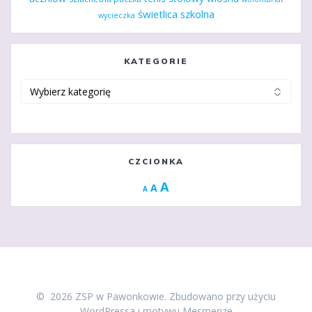
świetlica szkolna
wycieczka
KATEGORIE
Kategorie
CZCIONKA
Increase
A
Reset
A
Decrease
A
font
font
font
size.
size.
size.
© 2026 ZSP w Pawonkowie. Zbudowano przy użyciu
WordPressa i
motywu Mesmerize