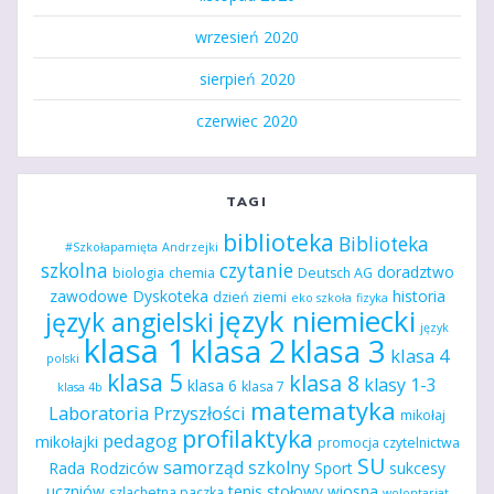
wrzesień 2020
sierpień 2020
czerwiec 2020
TAGI
biblioteka
Biblioteka
#Szkołapamięta
Andrzejki
szkolna
czytanie
doradztwo
biologia
chemia
Deutsch AG
zawodowe
Dyskoteka
historia
dzień ziemi
eko szkoła
fizyka
język niemiecki
język angielski
język
klasa 1
klasa 2
klasa 3
klasa 4
polski
klasa 5
klasa 8
klasy 1-3
klasa 6
klasa 7
klasa 4b
matematyka
Laboratoria Przyszłości
mikołaj
profilaktyka
pedagog
mikołajki
promocja czytelnictwa
SU
samorząd szkolny
Rada Rodziców
Sport
sukcesy
uczniów
tenis stołowy
wiosna
szlachetna paczka
wolontariat