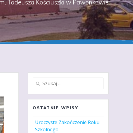
m. Tadeusza Kościuszki w Pawonkowie
Szukaj:
OSTATNIE WPISY
Uroczyste Zakończenie Roku
Szkolnego