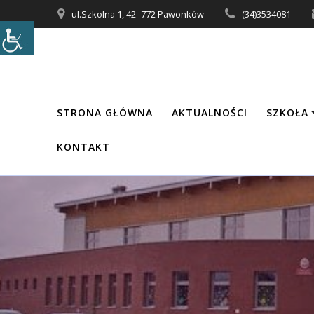
Przejdź
ul.Szkolna 1, 42- 772 Pawonków
(34)3534081
do
treści
STRONA GŁÓWNA
AKTUALNOŚCI
SZKOŁA
KONTAKT