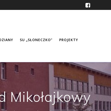
ŹDZIANY
SU „SŁONECZKO”
PROJEKTY
d Mikołajkowy