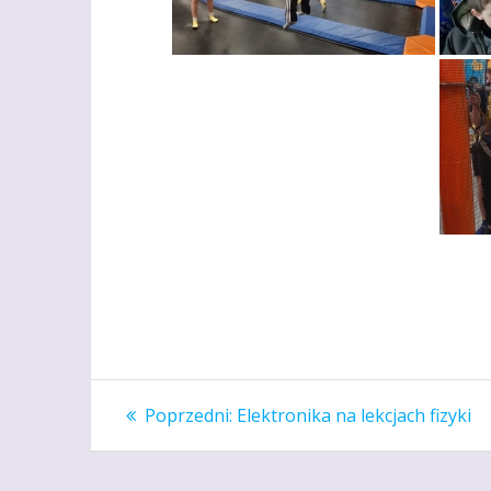
Nawigacja
Poprzedni
Poprzedni:
Elektronika na lekcjach fizyki
wpis:
wpisu