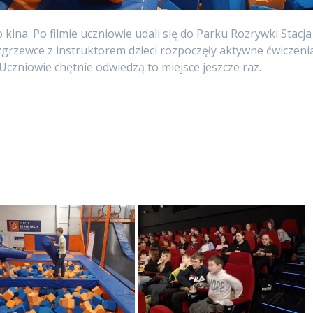
 kina. Po filmie uczniowie udali się do Parku Rozrywki Stacja
zgrzewce z instruktorem dzieci rozpoczęły aktywne ćwiczeni
czniowie chętnie odwiedzą to miejsce jeszcze raz.