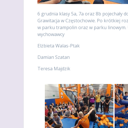
6 grudnia klasy 5a, 7a oraz 8b pojechały do
Grawitacja w Częstochowie. Po krótkiej ro
w parku trampolin oraz w parku linowym. U
wychowawcy
Elżbieta Walas-Ptak
Damian Szatan
Teresa Majdzik