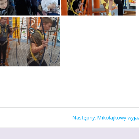
Następny
Następny:
Mikołajkowy wyja
wpis: