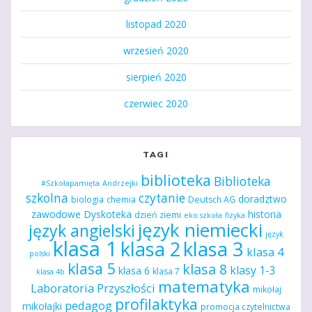
listopad 2020
wrzesień 2020
sierpień 2020
czerwiec 2020
TAGI
biblioteka
Biblioteka
#Szkołapamięta
Andrzejki
szkolna
czytanie
doradztwo
biologia
chemia
Deutsch AG
zawodowe
Dyskoteka
historia
dzień ziemi
eko szkoła
fizyka
język niemiecki
język angielski
język
klasa 1
klasa 2
klasa 3
klasa 4
polski
klasa 5
klasa 8
klasy 1-3
klasa 6
klasa 7
klasa 4b
matematyka
Laboratoria Przyszłości
mikołaj
profilaktyka
pedagog
mikołajki
promocja czytelnictwa