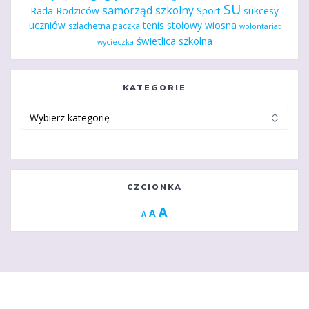
SU
samorząd szkolny
Rada Rodziców
Sport
sukcesy
uczniów
tenis stołowy
wiosna
szlachetna paczka
wolontariat
świetlica szkolna
wycieczka
KATEGORIE
Kategorie
CZCIONKA
Increase
A
Reset
A
Decrease
A
font
font
font
size.
size.
size.