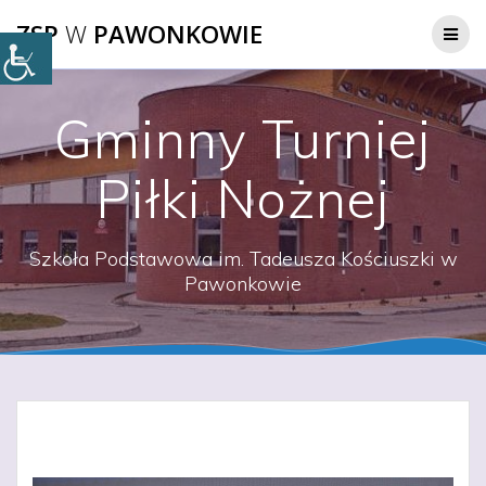
Przejdź
ZSP
W
PAWONKOWIE
do
treści
Gminny Turniej
Piłki Nożnej
Szkoła Podstawowa im. Tadeusza Kościuszki w
Pawonkowie