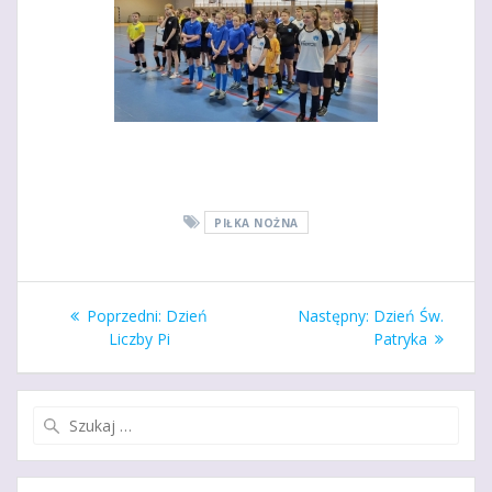
PIŁKA NOŻNA
Nawigacja
Poprzedni
Następny
Poprzedni:
Dzień
Następny:
Dzień Św.
wpisu
wpis:
wpis:
Liczby Pi
Patryka
Szukaj: