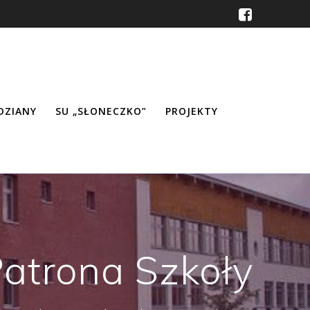
ŹDZIANY
SU „SŁONECZKO”
PROJEKTY
Patrona Szkoły