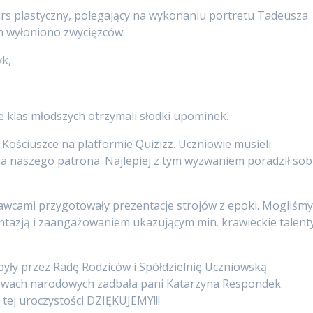
urs plastyczny, polegający na wykonaniu portretu Tadeusza
ch wyłoniono zwycięzców:
yk,
ie klas młodszych otrzymali słodki upominek.
Kościuszce na platformie Quizizz. Uczniowie musieli
ia naszego patrona. Najlepiej z tym wyzwaniem poradził sob
awcami przygotowały prezentacje strojów z epoki. Mogliśm
ntazją i zaangażowaniem ukazującym min. krawieckie talent
ły przez Radę Rodziców i Spółdzielnię Uczniowską
barwach narodowych zadbała pani Katarzyna Respondek.
ej uroczystości DZIĘKUJEMY!!!