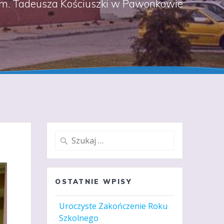
m. Tadeusza Kościuszki w Pawonkowie
Szukaj:
OSTATNIE WPISY
Uroczyste Zakończenie Roku
Szkolnego