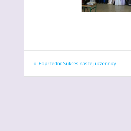
Nawigacja
Poprzedni
Poprzedni:
Sukces naszej uczennicy
wpisu
wpis: