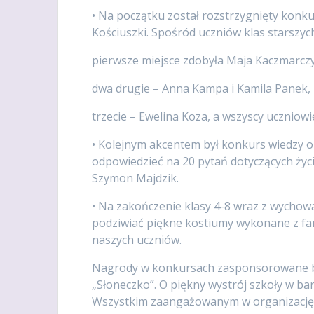
• Na początku został rozstrzygnięty konk
Kościuszki. Spośród uczniów klas starszy
pierwsze miejsce zdobyła Maja Kaczmarcz
dwa drugie – Anna Kampa i Kamila Panek,
trzecie – Ewelina Koza, a wszyscy uczniow
• Kolejnym akcentem był konkurs wiedzy o 
odpowiedzieć na 20 pytań dotyczących życ
Szymon Majdzik.
• Na zakończenie klasy 4-8 wraz z wychow
podziwiać piękne kostiumy wykonane z fa
naszych uczniów.
Nagrody w konkursach zasponsorowane by
„Słoneczko”. O piękny wystrój szkoły w 
Wszystkim zaangażowanym w organizację t