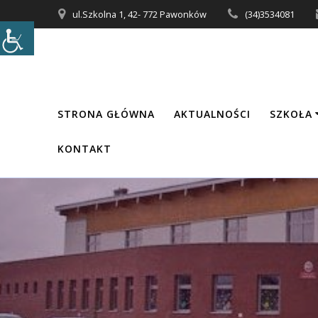
Przejdź
ul.Szkolna 1, 42- 772 Pawonków
(34)3534081
do
treści
STRONA GŁÓWNA
AKTUALNOŚCI
SZKOŁA
KONTAKT