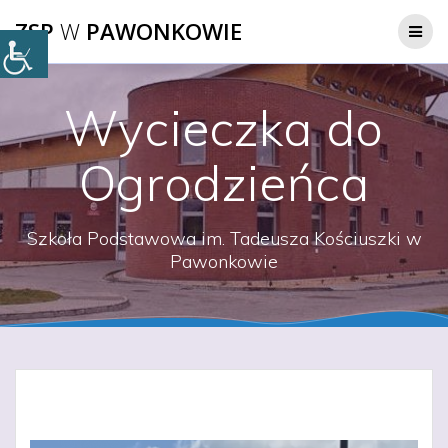
Przejdź
ZSP
W
PAWONKOWIE
do
treści
Wycieczka do
Ogrodzieńca
Szkoła Podstawowa im. Tadeusza Kościuszki w
Pawonkowie