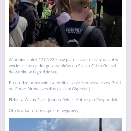
W poniedziałek 12.06.23 klasy piąte i szóste brały udział w
wycieczce do jednego z zamków na Szlaku Orlich Gniazd-
do zamku w Ogrodzieńcu.
Po drodze uczniowie zwiedzili jeszcze średniowieczny Gród
na Górze Birów i zeszli do Jaskini Głębokiej.
Elżbieta Walas Ptak, Joanna Rybak, Katarzyna Respondek
Oto krótka fotorelacja z tej wyprawy: