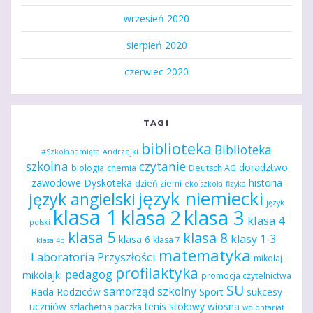
wrzesień 2020
sierpień 2020
czerwiec 2020
TAGI
biblioteka
Biblioteka
#Szkołapamięta
Andrzejki
szkolna
czytanie
doradztwo
biologia
chemia
Deutsch AG
zawodowe
Dyskoteka
historia
dzień ziemi
eko szkoła
fizyka
język niemiecki
język angielski
język
klasa 1
klasa 2
klasa 3
klasa 4
polski
klasa 5
klasa 8
klasy 1-3
klasa 6
klasa 7
klasa 4b
matematyka
Laboratoria Przyszłości
mikołaj
profilaktyka
pedagog
mikołajki
promocja czytelnictwa
SU
samorząd szkolny
Rada Rodziców
Sport
sukcesy
uczniów
tenis stołowy
wiosna
szlachetna paczka
wolontariat