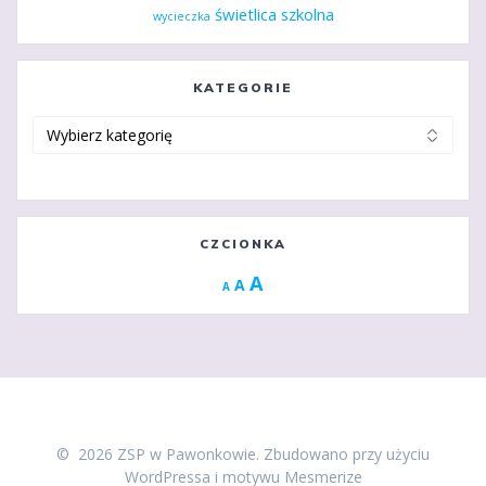
świetlica szkolna
wycieczka
KATEGORIE
Kategorie
CZCIONKA
Increase
A
Reset
A
Decrease
A
font
font
font
size.
size.
size.
© 2026 ZSP w Pawonkowie. Zbudowano przy użyciu
WordPressa i
motywu Mesmerize