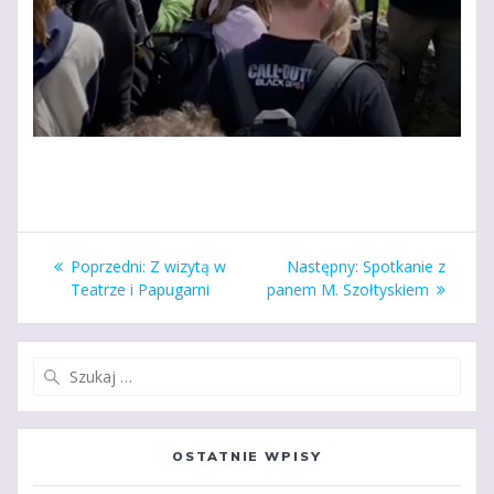
Nawigacja
Poprzedni
Następny
Poprzedni:
Z wizytą w
Następny:
Spotkanie z
wpisu
wpis:
wpis:
Teatrze i Papugarni
panem M. Szołtyskiem
Szukaj:
OSTATNIE WPISY