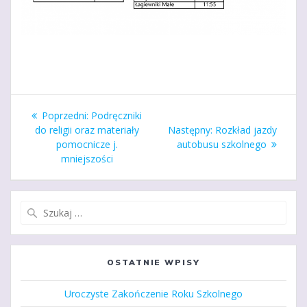
Nawigacja
Poprzedni
Poprzedni:
Podręczniki
wpisu
wpis:
Następny
do religii oraz materiały
Następny:
Rozkład jazdy
wpis:
pomocnicze j.
autobusu szkolnego
mniejszości
Szukaj:
OSTATNIE WPISY
Uroczyste Zakończenie Roku Szkolnego