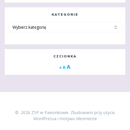
KATEGORIE
Kategorie
CZCIONKA
Increase
A
Reset
A
Decrease
A
font
font
font
size.
size.
size.
© 2026 ZSP w Pawonkowie. Zbudowano przy użyciu
WordPressa i
motywu Mesmerize