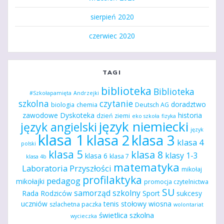
sierpień 2020
czerwiec 2020
TAGI
biblioteka
Biblioteka
#Szkołapamięta
Andrzejki
szkolna
czytanie
doradztwo
biologia
chemia
Deutsch AG
zawodowe
Dyskoteka
historia
dzień ziemi
eko szkoła
fizyka
język niemiecki
język angielski
język
klasa 1
klasa 2
klasa 3
klasa 4
polski
klasa 5
klasa 8
klasy 1-3
klasa 6
klasa 7
klasa 4b
matematyka
Laboratoria Przyszłości
mikołaj
profilaktyka
pedagog
mikołajki
promocja czytelnictwa
SU
samorząd szkolny
Rada Rodziców
Sport
sukcesy
uczniów
tenis stołowy
wiosna
szlachetna paczka
wolontariat
świetlica szkolna
wycieczka