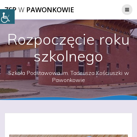
Przejdź
ZSP
W
PAWONKOWIE
do
treści
Rozpoczęcie roku
szkolnego
Szkoła Podstawowa im. Tadeusza Kościuszki w
Pawonkowie