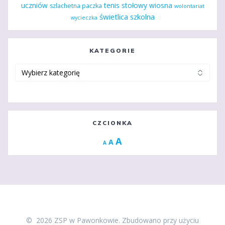
uczniów
tenis stołowy
wiosna
szlachetna paczka
wolontariat
świetlica szkolna
wycieczka
KATEGORIE
Kategorie
CZCIONKA
Increase
A
Reset
A
Decrease
A
font
font
font
size.
size.
size.
© 2026 ZSP w Pawonkowie. Zbudowano przy użyciu