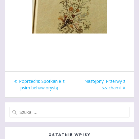
Nawigacja
Poprzedni
Następny
Poprzedni:
Spotkanie z
Następny:
Przerwy z
wpisu
wpis:
wpis:
psim behawiorystą
szachami
Szukaj:
OSTATNIE WPISY