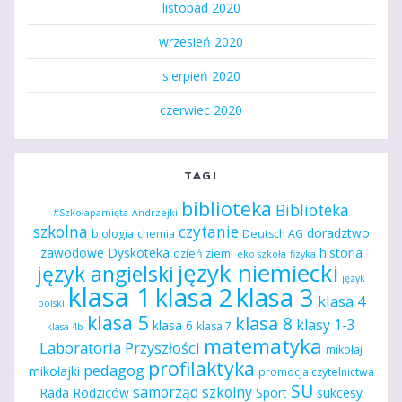
listopad 2020
wrzesień 2020
sierpień 2020
czerwiec 2020
TAGI
biblioteka
Biblioteka
#Szkołapamięta
Andrzejki
szkolna
czytanie
doradztwo
biologia
chemia
Deutsch AG
zawodowe
Dyskoteka
historia
dzień ziemi
eko szkoła
fizyka
język niemiecki
język angielski
język
klasa 1
klasa 2
klasa 3
klasa 4
polski
klasa 5
klasa 8
klasy 1-3
klasa 6
klasa 7
klasa 4b
matematyka
Laboratoria Przyszłości
mikołaj
profilaktyka
pedagog
mikołajki
promocja czytelnictwa
SU
samorząd szkolny
Rada Rodziców
Sport
sukcesy