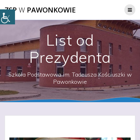
Przejdź
ZSP
W
PAWONKOWIE
do
treści
List od
Prezydenta
Szkoła Podstawowa im. Tadeusza Kościuszki w
Pawonkowie