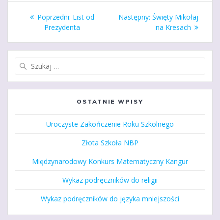
Nawigacja
Poprzedni
Następny
Poprzedni:
List od
Następny:
Święty Mikołaj
wpisu
wpis:
wpis:
Prezydenta
na Kresach
Szukaj:
OSTATNIE WPISY
Uroczyste Zakończenie Roku Szkolnego
Złota Szkoła NBP
Międzynarodowy Konkurs Matematyczny Kangur
Wykaz podręczników do religii
Wykaz podręczników do języka mniejszości