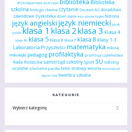
biblioteka
Biblioteka
#Szkołapamięta
Andrzejki
szkolna
czytanie
doradztwo
biologia
chemia
Deutsch AG
zawodowe
Dyskoteka
historia
dzień ziemi
eko szkoła
fizyka
język niemiecki
język angielski
język
klasa 1
klasa 2
klasa 3
klasa 4
polski
klasa 5
klasa 8
klasy 1-3
klasa 6
klasa 7
klasa 4b
matematyka
Laboratoria Przyszłości
mikołaj
profilaktyka
pedagog
mikołajki
promocja czytelnictwa
SU
samorząd szkolny
Rada Rodziców
Sport
sukcesy
uczniów
tenis stołowy
wiosna
szlachetna paczka
wolontariat
świetlica szkolna
wycieczka
KATEGORIE
Kategorie