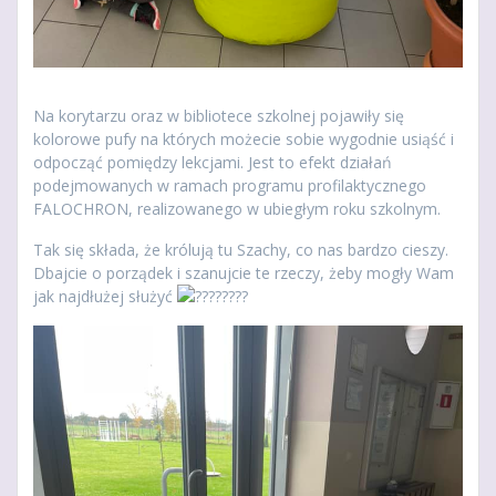
Na korytarzu oraz w bibliotece szkolnej pojawiły się
kolorowe pufy na których możecie sobie wygodnie usiąść i
odpocząć pomiędzy lekcjami. Jest to efekt działań
podejmowanych w ramach programu profilaktycznego
FALOCHRON, realizowanego w ubiegłym roku szkolnym.
Tak się składa, że królują tu Szachy, co nas bardzo cieszy.
Dbajcie o porządek i szanujcie te rzeczy, żeby mogły Wam
jak najdłużej służyć