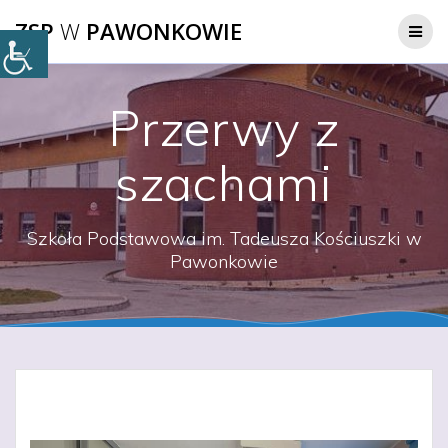
Przejdź
ZSP
W
PAWONKOWIE
do
treści
Przerwy z
szachami
Szkoła Podstawowa im. Tadeusza Kościuszki w
Pawonkowie