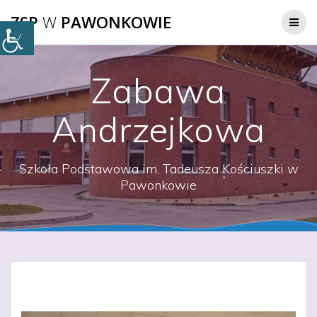
Przejdź
ZSP
W
PAWONKOWIE
do
treści
Zabawa
Andrzejkowa
Szkoła Podstawowa im. Tadeusza Kościuszki w
Pawonkowie