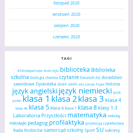
listopad 2020
wrzesień 2020
sierpień 2020
czerwiec 2020
TAGI
biblioteka
Biblioteka
#Szkołapamięta
Andrzejki
szkolna
czytanie
doradztwo
biologia
chemia
Deutsch AG
zawodowe
Dyskoteka
historia
dzień ziemi
eko szkoła
fizyka
język niemiecki
język angielski
język
klasa 1
klasa 2
klasa 3
klasa 4
polski
klasa 5
klasa 8
klasy 1-3
klasa 6
klasa 7
klasa 4b
matematyka
Laboratoria Przyszłości
mikołaj
profilaktyka
pedagog
mikołajki
promocja czytelnictwa
SU
samorząd szkolny
Rada Rodziców
Sport
sukcesy