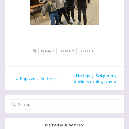
KLASA 1
KLASA 2
KLASA 3
Nawigacja
Następny
Następny:
Świąteczny
Poprzedni
Poprzedni:
Andrzejki
wpisu
wpis:
konkurs ekologiczny
wpis:
Szukaj:
OSTATNIE WPISY