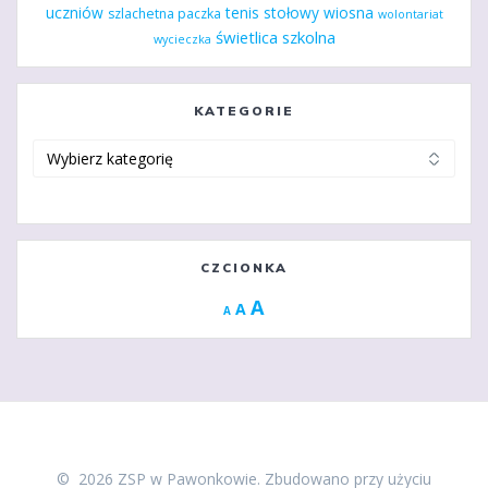
uczniów
tenis stołowy
wiosna
szlachetna paczka
wolontariat
świetlica szkolna
wycieczka
KATEGORIE
Kategorie
CZCIONKA
Increase
A
Reset
A
Decrease
A
font
font
font
size.
size.
size.
© 2026 ZSP w Pawonkowie. Zbudowano przy użyciu