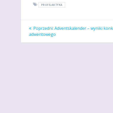
PROFILAKTYKA
Nawigacja
Poprzedni
Poprzedni:
Adventskalender – wyniki kon
wpis:
wpisu
adwentowego