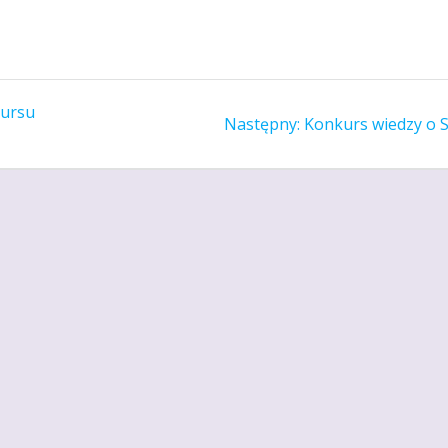
kursu
Następny
Następny:
Konkurs wiedzy o 
wpis: