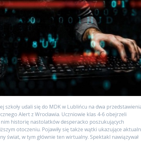
ej szkoły udali się do MDK w Lublińcu na dwa przedstawieni
znego Alert z Wrocławia. Uczniowie klas 4-6 obejrzeli
 w nim historię nastolatków desperacko poszukujących
liższym otoczeniu. Pojawiły się także wątki ukazujące aktual
sny świat, w tym głównie ten wirtualny. Spektakl nawiązywał