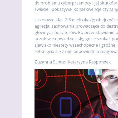
do problemu cyberprzemocy i jej skutków.
świecie i pokazywał konsekwencje czyhają
Uczniowie klas 7-8 mieli okazję obejrzeć s
agresja, zachowania prowadzące do destrukc
głównych bohaterów. Po przedstawieniu od
uczniowie dowiedzieli się, gdzie szukać po
zjawisko niestety wszechobecne i groźne, 
zetknięcia się z nim odpowiednio reagowa
Zuzanna Szmuc, Katarzyna Respondek