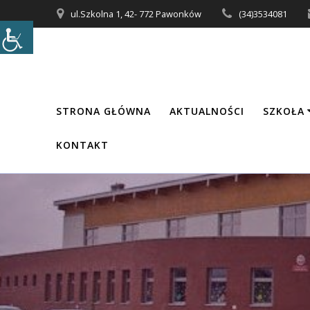
Przejdź
ul.Szkolna 1, 42- 772 Pawonków
(34)3534081
do
treści
STRONA GŁÓWNA
AKTUALNOŚCI
SZKOŁA
KONTAKT