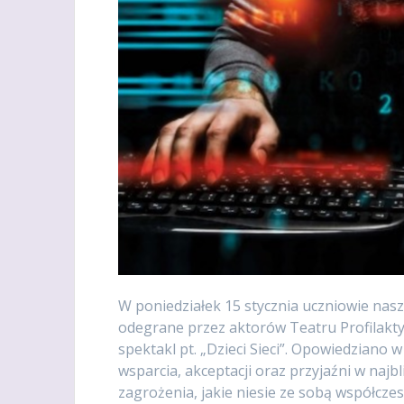
W poniedziałek 15 stycznia uczniowie nasz
odegrane przez aktorów Teatru Profilaktyc
spektakl pt. „Dzieci Sieci”. Opowiedziano
wsparcia, akceptacji oraz przyjaźni w najb
zagrożenia, jakie niesie ze sobą współcze