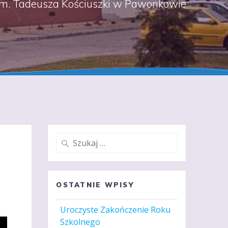
m. Tadeusza Kościuszki w Pawonkowie
Szukaj:
OSTATNIE WPISY
Uroczyste Zakończenie Roku
Szkolnego