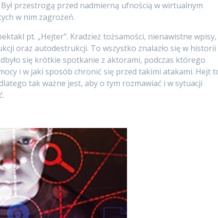
 Był przestrogą przed nadmierną ufnością w wirtualnym
cych w nim zagrożeń.
pektakl pt. „Hejter”. Kradzież tożsamości, nienawistne wpisy,
ji oraz autodestrukcji. To wszystko znalazło się w historii
było się krótkie spotkanie z aktorami, podczas którego
mocy i w jaki sposób chronić się przed takimi atakami. Hejt t
dlatego tak ważne jest, aby o tym rozmawiać i w sytuacji
ć.