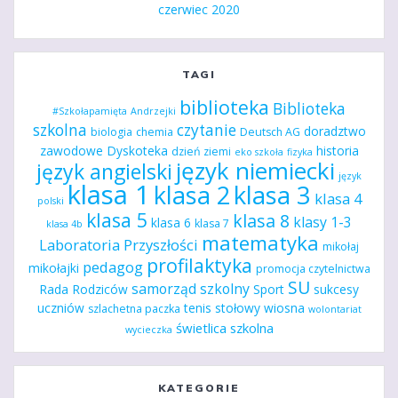
czerwiec 2020
TAGI
biblioteka
Biblioteka
#Szkołapamięta
Andrzejki
szkolna
czytanie
doradztwo
biologia
chemia
Deutsch AG
zawodowe
Dyskoteka
historia
dzień ziemi
eko szkoła
fizyka
język niemiecki
język angielski
język
klasa 1
klasa 2
klasa 3
klasa 4
polski
klasa 5
klasa 8
klasy 1-3
klasa 6
klasa 7
klasa 4b
matematyka
Laboratoria Przyszłości
mikołaj
profilaktyka
pedagog
mikołajki
promocja czytelnictwa
SU
samorząd szkolny
Rada Rodziców
Sport
sukcesy
uczniów
tenis stołowy
wiosna
szlachetna paczka
wolontariat
świetlica szkolna
wycieczka
KATEGORIE