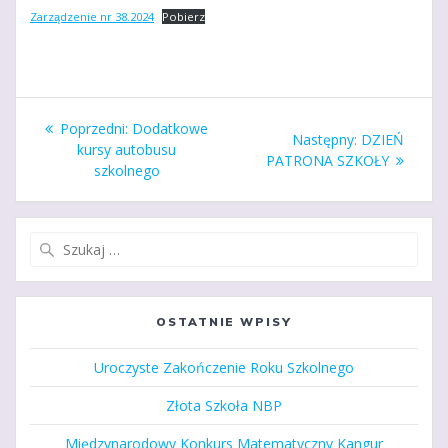
Zarządzenie nr 38.2024
Pobierz
Nawigacja
Poprzedni
Poprzedni:
Dodatkowe
Następny
Następny:
DZIEŃ
wpisu
wpis:
kursy autobusu
wpis:
PATRONA SZKOŁY
szkolnego
Szukaj:
OSTATNIE WPISY
Uroczyste Zakończenie Roku Szkolnego
Złota Szkoła NBP
Międzynarodowy Konkurs Matematyczny Kangur