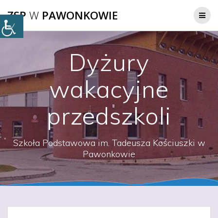
Przejdź
ZSP
W
PAWONKOWIE
do
treści
Dyżury
wakacyjne
przedszkoli
Szkoła Podstawowa im. Tadeusza Kościuszki w
Pawonkowie