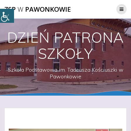
Przejdź
ZSP
W
PAWONKOWIE
do
treści
DZIEŃ PATRONA
SZKOŁY
Szkoła Podstawowa im. Tadeusza Kościuszki w
Pawonkowie