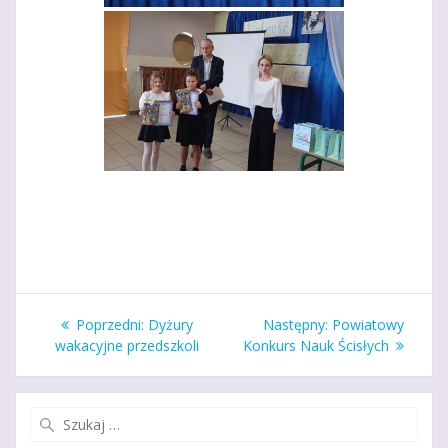
Nawigacja
Poprzedni
Następny
Poprzedni:
Dyżury
Następny:
Powiatowy
wpisu
wpis:
wpis:
wakacyjne przedszkoli
Konkurs Nauk Ścisłych
Szukaj: