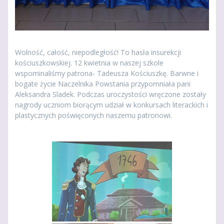
Wolność, całość, niepodległość! To hasła insurekcji
kościuszkowskiej. 12 kwietnia w naszej szkole
wspominaliśmy patrona- Tadeusza Kościuszkę. Barwne i
bogate życie Naczelnika Powstania przypomniała pani
Aleksandra Sladek. Podczas uroczystości wręczone zostały
nagrody uczniom biorącym udział w konkursach literackich i
plastycznych poświęconych naszemu patronowi.