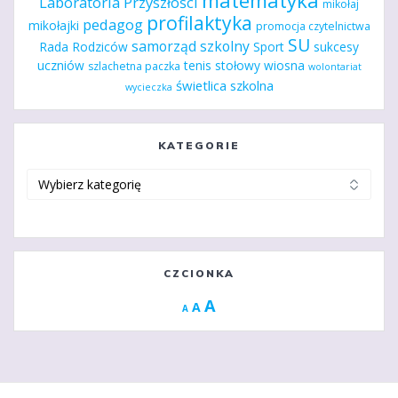
Laboratoria Przyszłości
mikołaj
profilaktyka
pedagog
mikołajki
promocja czytelnictwa
SU
samorząd szkolny
Rada Rodziców
Sport
sukcesy
uczniów
tenis stołowy
wiosna
szlachetna paczka
wolontariat
świetlica szkolna
wycieczka
KATEGORIE
Kategorie
CZCIONKA
Increase
A
Reset
A
Decrease
A
font
font
font
size.
size.
size.