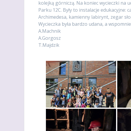
kolejką górniczą. Na koniec wycieczki na 
Parku 12C. Były to instalacje edukacyjne:
Archimedesa, kamienny labirynt, zegar sło
Wycieczka była bardzo udana, a wspomnien
A.Machnik
A.Gorgosz
T.Majdzik