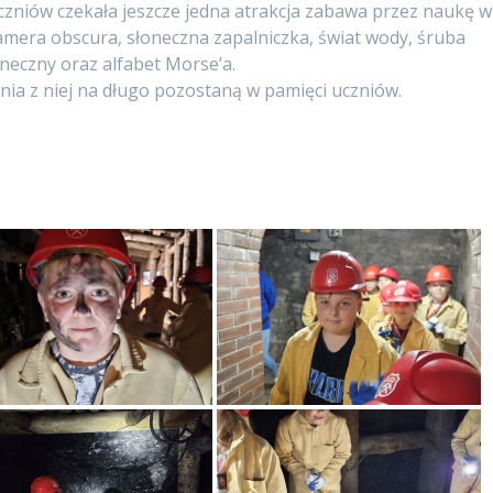
uczniów czekała jeszcze jedna atrakcja zabawa przez naukę w
 camera obscura, słoneczna zapalniczka, świat wody, śruba
neczny oraz alfabet Morse’a.
ia z niej na długo pozostaną w pamięci uczniów.