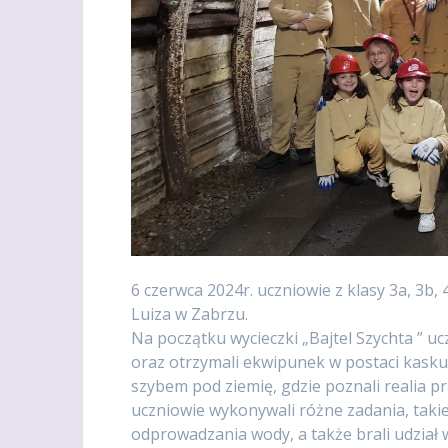
6 czerwca 2024r. uczniowie z klasy 3a, 3b,
Luiza w Zabrzu.
Na początku wycieczki „Bajtel Szychta ” uc
oraz otrzymali ekwipunek w postaci kasku
szybem pod ziemię, gdzie poznali realia pr
uczniowie wykonywali różne zadania, takie 
odprowadzania wody, a także brali udział w