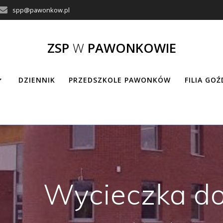
spp@pawonkow.pl
ZSP
W
PAWONKOWIE
DZIENNIK
PRZEDSZKOLE PAWONKÓW
FILIA GO
Wycieczka do