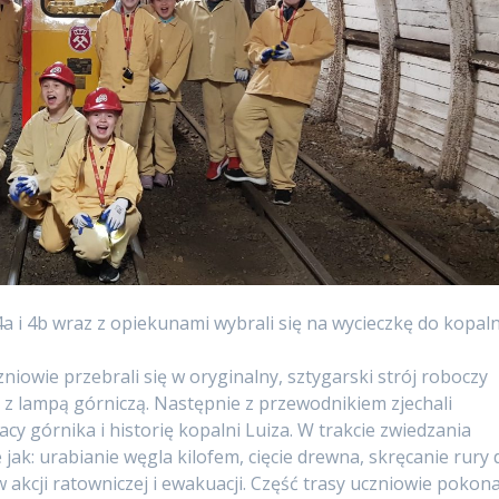
 4a i 4b wraz z opiekunami wybrali się na wycieczkę do kopaln
zniowie przebrali się w oryginalny, sztygarski strój roboczy
 z lampą górniczą. Następnie z przewodnikiem zjechali
acy górnika i historię kopalni Luiza. W trakcie zwiedzania
jak: urabianie węgla kilofem, cięcie drewna, skręcanie rury 
 akcji ratowniczej i ewakuacji. Część trasy uczniowie pokona