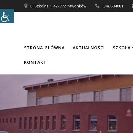
Przejdź
ul.Szkolna 1, 42- 772 Pawonków
(34)3534081
do
treści
STRONA GŁÓWNA
AKTUALNOŚCI
SZKOŁA
KONTAKT