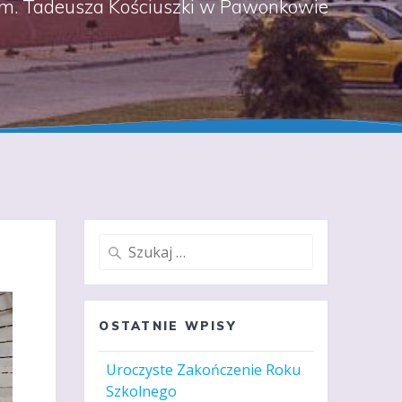
m. Tadeusza Kościuszki w Pawonkowie
Szukaj:
OSTATNIE WPISY
Uroczyste Zakończenie Roku
Szkolnego