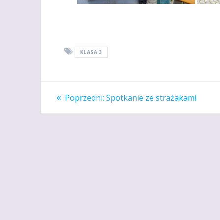
KLASA 3
Nawigacja
Poprzedni
Poprzedni:
Spotkanie ze strażakami
wpis:
wpisu