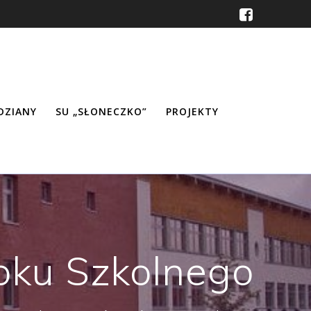
ŹDZIANY
SU „SŁONECZKO”
PROJEKTY
oku Szkolnego