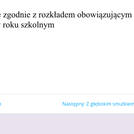
Następny
h
Następny:
Z głębokim smutkie
wpis: