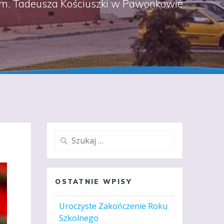
m. Tadeusza Kościuszki w Pawonkowie
Szukaj:
OSTATNIE WPISY
Uroczyste Zakończenie Roku
Szkolnego