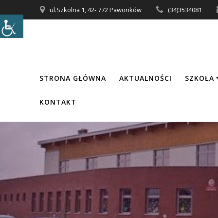
Przejdź
ul.Szkolna 1, 42- 772 Pawonków
(34)3534081
do
treści
STRONA GŁÓWNA
AKTUALNOŚCI
SZKOŁA
KONTAKT