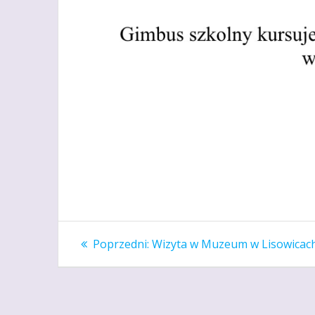
Nawigacja
Poprzedni
Poprzedni:
Wizyta w Muzeum w Lisowicac
wpis:
wpisu