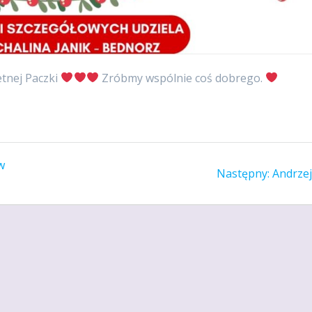
etnej Paczki
Zróbmy wspólnie coś dobrego.
w
Następ
Następny:
Andrzej
wpis: