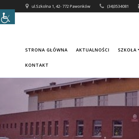
Przejdź
ul.Szkolna 1, 42- 772 Pawonków
(34)3534081
do
treści
STRONA GŁÓWNA
AKTUALNOŚCI
SZKOŁA
KONTAKT