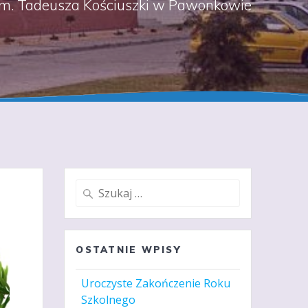
m. Tadeusza Kościuszki w Pawonkowie
Szukaj:
OSTATNIE WPISY
Uroczyste Zakończenie Roku
Szkolnego