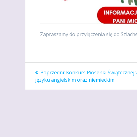
Zapraszamy do przyłączenia się do Szlach
Nawigacja
Poprzedni
Poprzedni:
Konkurs Piosenki Świątecznej 
wpis:
wpisu
języku angielskim oraz niemieckim