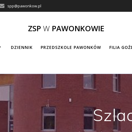
spp@pawonkow.pl
ZSP
W
PAWONKOWIE
DZIENNIK
PRZEDSZKOLE PAWONKÓW
FILIA GO
Szla