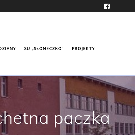
ŹDZIANY
SU „SŁONECZKO”
PROJEKTY
chetna paczka