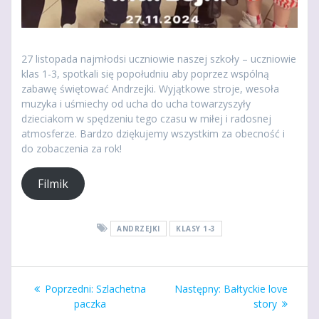
27 listopada najmłodsi uczniowie naszej szkoły – uczniowie
klas 1-3, spotkali się popołudniu aby poprzez wspólną
zabawę świętować Andrzejki. Wyjątkowe stroje, wesoła
muzyka i uśmiechy od ucha do ucha towarzyszyły
dzieciakom w spędzeniu tego czasu w miłej i radosnej
atmosferze. Bardzo dziękujemy wszystkim za obecność i
do zobaczenia za rok!
Filmik
ANDRZEJKI
KLASY 1-3
Nawigacja
Poprzedni
Następny
Poprzedni:
Szlachetna
Następny:
Bałtyckie love
wpisu
wpis:
wpis:
paczka
story