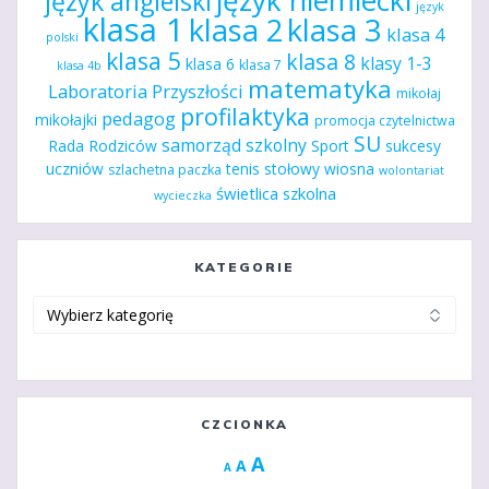
język niemiecki
język angielski
język
klasa 1
klasa 2
klasa 3
klasa 4
polski
klasa 5
klasa 8
klasy 1-3
klasa 6
klasa 7
klasa 4b
matematyka
Laboratoria Przyszłości
mikołaj
profilaktyka
pedagog
mikołajki
promocja czytelnictwa
SU
samorząd szkolny
Rada Rodziców
Sport
sukcesy
uczniów
tenis stołowy
wiosna
szlachetna paczka
wolontariat
świetlica szkolna
wycieczka
KATEGORIE
Kategorie
CZCIONKA
Increase
A
Reset
A
Decrease
A
font
font
font