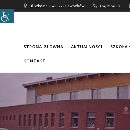
Przejdź
ul.Szkolna 1, 42- 772 Pawonków
(34)3534081
do
treści
STRONA GŁÓWNA
AKTUALNOŚCI
SZKOŁA
KONTAKT