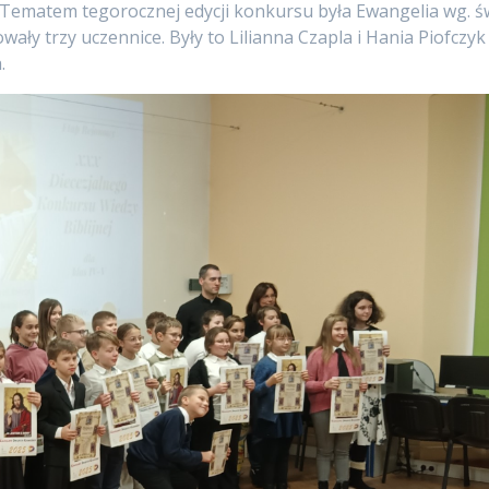
j. Tematem tegorocznej edycji konkursu była Ewangelia wg. ś
ły trzy uczennice. Były to Lilianna Czapla i Hania Piofczyk
.