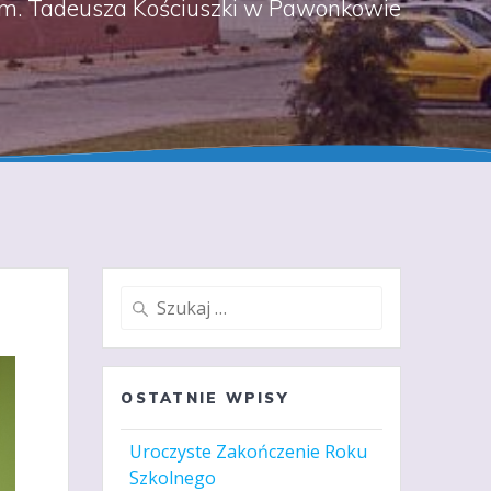
m. Tadeusza Kościuszki w Pawonkowie
Szukaj:
OSTATNIE WPISY
Uroczyste Zakończenie Roku
Szkolnego