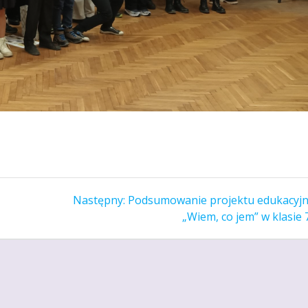
Następny
Następny:
Podsumowanie projektu edukacyj
wpis:
„Wiem, co jem” w klasie 