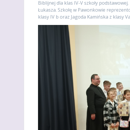
Biblijnej dla klas IV-V szkoły podstawowe
Łukasza. Szkołę w Pawonkowie reprezentowa
klasy IV b oraz Jagoda Kamińska z klasy Va