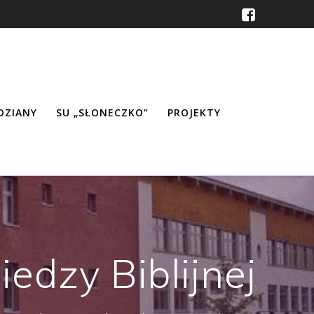
ŹDZIANY
SU „SŁONECZKO”
PROJEKTY
edzy Biblijnej