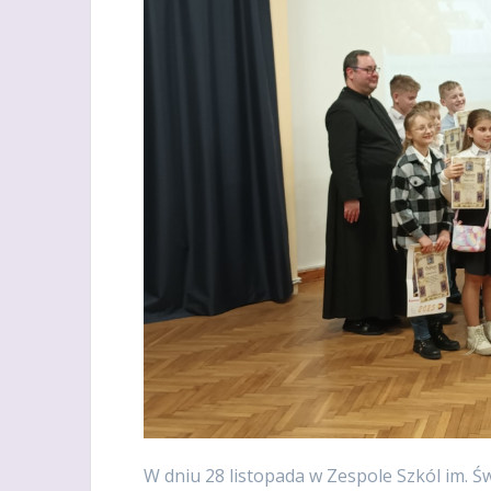
W dniu 28 listopada w Zespole Szkól im. Ś