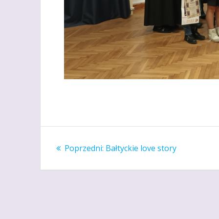
Nawigacja
Poprzedni
Poprzedni:
Bałtyckie love story
wpisu
wpis: