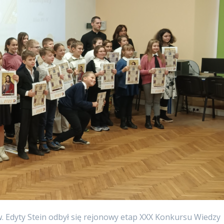
w. Edyty Stein odbył się rejonowy etap XXX Konkursu Wiedzy