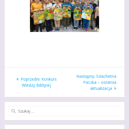
Nawigacja
Następny
Następny:
Szlachetna
Poprzedni
Poprzedni:
Konkurs
wpisu
wpis:
Paczka – ostatnia
wpis:
Wiedzy Biblijnej
aktualizacja
Szukaj: