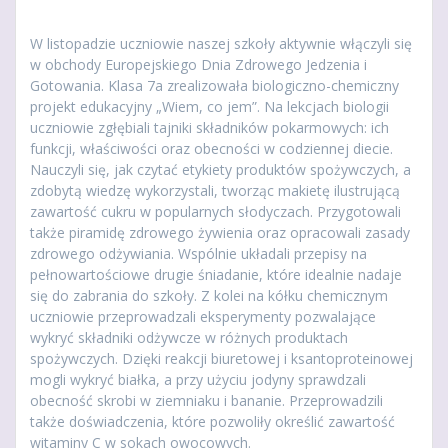
W listopadzie uczniowie naszej szkoły aktywnie włączyli się
w obchody Europejskiego Dnia Zdrowego Jedzenia i
Gotowania. Klasa 7a zrealizowała biologiczno-chemiczny
projekt edukacyjny „Wiem, co jem”. Na lekcjach biologii
uczniowie zgłębiali tajniki składników pokarmowych: ich
funkcji, właściwości oraz obecności w codziennej diecie.
Nauczyli się, jak czytać etykiety produktów spożywczych, a
zdobytą wiedzę
wykorzystali, tworząc makietę ilustrującą
zawartość cukru w popularnych słodyczach. Przygotowali
także piramidę zdrowego żywienia oraz opracowali zasady
zdrowego odżywiania. Wspólnie układali przepisy na
pełnowartościowe drugie śniadanie, które idealnie nadaje
się do zabrania do szkoły. Z kolei na kółku chemicznym
uczniowie przeprowadzali eksperymenty pozwalające
wykryć składniki odżywcze w różnych produktach
spożywczych. Dzięki reakcji biuretowej i ksantoproteinowej
mogli wykryć białka, a przy użyciu jodyny sprawdzali
obecność skrobi w ziemniaku i bananie. Przeprowadzili
także doświadczenia, które pozwoliły określić zawartość
witaminy C w sokach owocowych.