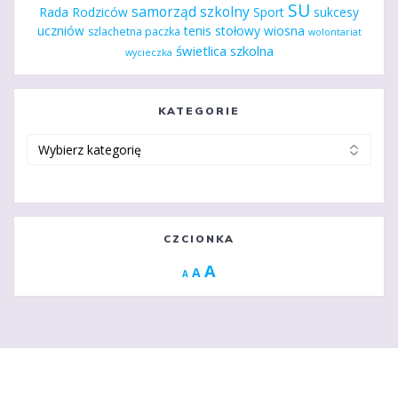
SU
samorząd szkolny
Rada Rodziców
Sport
sukcesy
uczniów
tenis stołowy
wiosna
szlachetna paczka
wolontariat
świetlica szkolna
wycieczka
KATEGORIE
Kategorie
CZCIONKA
Increase
A
Reset
A
Decrease
A
font
font
font
size.
size.
size.