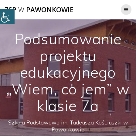
Przejdź
ZSP
W
PAWONKOWIE
do
treści
Podsumowanie
projektu
edukacyjnego
„Wiem, co jem” w
klasie 7a
Szkoła Podstawowa im. Tadeusza Kościuszki w
Pawonkowie