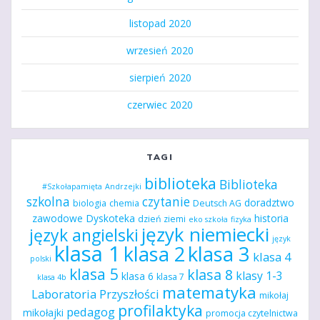
listopad 2020
wrzesień 2020
sierpień 2020
czerwiec 2020
TAGI
biblioteka
Biblioteka
#Szkołapamięta
Andrzejki
szkolna
czytanie
doradztwo
biologia
chemia
Deutsch AG
zawodowe
Dyskoteka
historia
dzień ziemi
eko szkoła
fizyka
język niemiecki
język angielski
język
klasa 1
klasa 2
klasa 3
klasa 4
polski
klasa 5
klasa 8
klasy 1-3
klasa 6
klasa 7
klasa 4b
matematyka
Laboratoria Przyszłości
mikołaj
profilaktyka
pedagog
mikołajki
promocja czytelnictwa