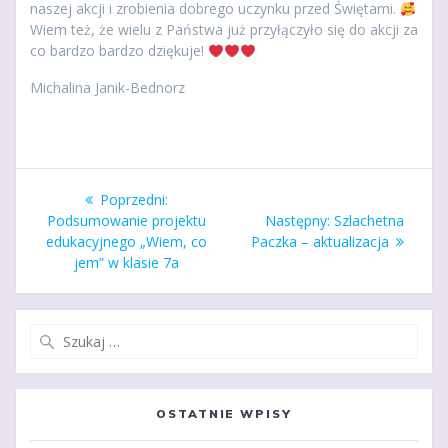
naszej akcji i zrobienia dobrego uczynku przed Świętami.
Wiem też, że wielu z Państwa już przyłączyło się do akcji za
co bardzo bardzo dziękuje!
Michalina Janik-Bednorz
Nawigacja
Poprzedni
Poprzedni:
wpisu
wpis:
Następny
Podsumowanie projektu
Następny:
Szlachetna
wpis:
edukacyjnego „Wiem, co
Paczka – aktualizacja
jem” w klasie 7a
Szukaj:
OSTATNIE WPISY