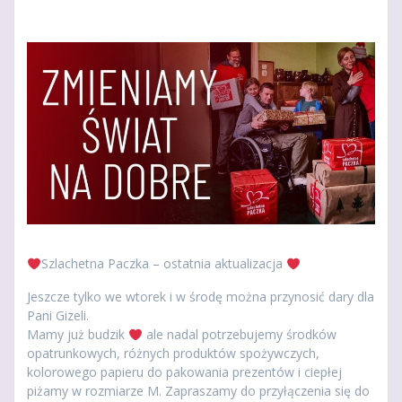
Szlachetna Paczka – ostatnia aktualizacja
Jeszcze tylko we wtorek i w środę można przynosić dary dla
Pani Gizeli.
Mamy już budzik
ale nadal potrzebujemy środków
opatrunkowych, różnych produktów spożywczych,
kolorowego papieru do pakowania prezentów i ciepłej
piżamy w rozmiarze M. Zapraszamy do przyłączenia się do