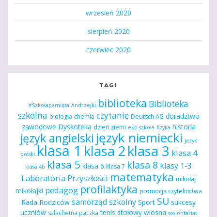
wrzesień 2020
sierpień 2020
czerwiec 2020
TAGI
biblioteka
Biblioteka
#Szkołapamięta
Andrzejki
szkolna
czytanie
doradztwo
biologia
chemia
Deutsch AG
zawodowe
Dyskoteka
historia
dzień ziemi
eko szkoła
fizyka
język niemiecki
język angielski
język
klasa 1
klasa 2
klasa 3
klasa 4
polski
klasa 5
klasa 8
klasy 1-3
klasa 6
klasa 7
klasa 4b
matematyka
Laboratoria Przyszłości
mikołaj
profilaktyka
pedagog
mikołajki
promocja czytelnictwa
SU
samorząd szkolny
Rada Rodziców
Sport
sukcesy
uczniów
tenis stołowy
wiosna
szlachetna paczka
wolontariat