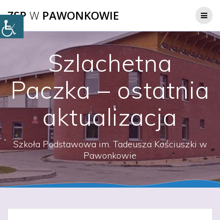
Przejdź
ZSP
W
PAWONKOWIE
do
treści
Szlachetna
Paczka – ostatnia
aktualizacja
Szkoła Podstawowa im. Tadeusza Kościuszki w
Pawonkowie