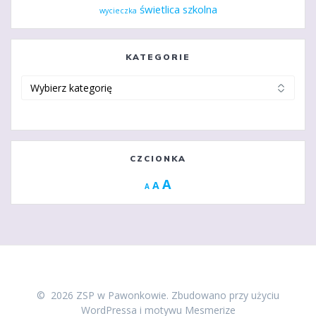
świetlica szkolna
wycieczka
KATEGORIE
Kategorie
CZCIONKA
Increase
A
Reset
A
Decrease
A
font
font
font
size.
size.
size.
© 2026 ZSP w Pawonkowie. Zbudowano przy użyciu
WordPressa i
motywu Mesmerize