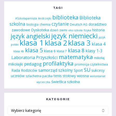
TAGI
biblioteka
Biblioteka
#Szkołapamięta
Andrzejki
szkolna
czytanie
doradztwo
biologia
chemia
Deutsch AG
zawodowe
Dyskoteka
historia
dzień ziemi
eko szkoła
fizyka
język niemiecki
język angielski
język
klasa 1
klasa 2
klasa 3
klasa 4
polski
klasa 5
klasa 8
klasy 1-3
klasa 6
klasa 7
klasa 4b
matematyka
Laboratoria Przyszłości
mikołaj
profilaktyka
pedagog
mikołajki
promocja czytelnictwa
SU
samorząd szkolny
Rada Rodziców
Sport
sukcesy
uczniów
tenis stołowy
wiosna
szlachetna paczka
wolontariat
świetlica szkolna
wycieczka
KATEGORIE
Kategorie