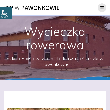
Przejdź
ZSP
W
PAWONKOWIE
do
treści
Wycieczka
rowerowa
Szkoła Podstawowa im. Tadeusza Kościuszki w
Pawonkowie