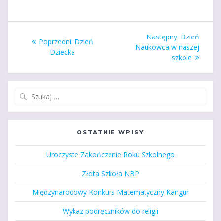
Nawigacja
Następny
Następny:
Dzień
Poprzedni
Poprzedni:
Dzień
wpisu
wpis:
Naukowca w naszej
wpis:
Dziecka
szkole
Szukaj:
OSTATNIE WPISY
Uroczyste Zakończenie Roku Szkolnego
Złota Szkoła NBP
Międzynarodowy Konkurs Matematyczny Kangur
Wykaz podręczników do religii