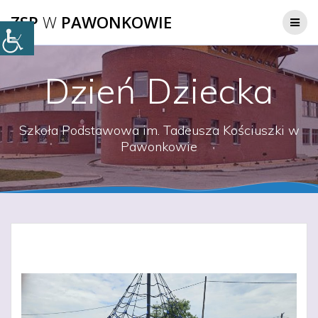
Przejdź
ZSP
W
PAWONKOWIE
do
treści
Dzień Dziecka
Szkoła Podstawowa im. Tadeusza Kościuszki w
Pawonkowie