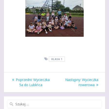
KLASA 1
Nawigacja
Poprzedni
Następny
Poprzedni:
Wycieczka
Następny:
Wycieczka
wpisu
wpis:
wpis:
5a do Lublińca
rowerowa
Szukaj: