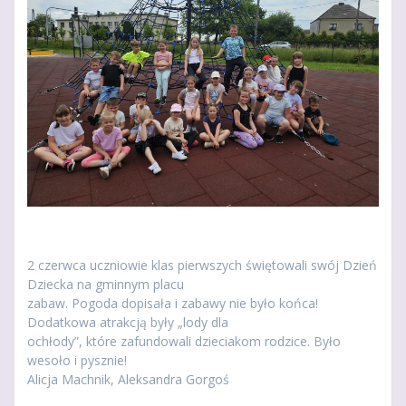
2 czerwca uczniowie klas pierwszych świętowali swój Dzień
Dziecka na gminnym placu
zabaw. Pogoda dopisała i zabawy nie było końca!
Dodatkowa atrakcją były „lody dla
ochłody”, które zafundowali dzieciakom rodzice. Było
wesoło i pysznie!
Alicja Machnik, Aleksandra Gorgoś