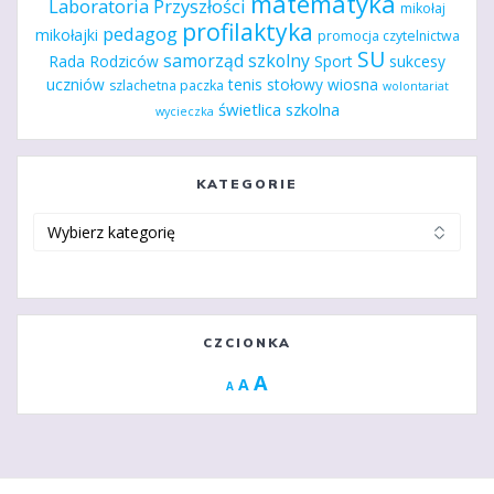
matematyka
Laboratoria Przyszłości
mikołaj
profilaktyka
pedagog
mikołajki
promocja czytelnictwa
SU
samorząd szkolny
Rada Rodziców
Sport
sukcesy
uczniów
tenis stołowy
wiosna
szlachetna paczka
wolontariat
świetlica szkolna
wycieczka
KATEGORIE
Kategorie
CZCIONKA
Increase
A
Reset
A
Decrease
A
font
font
font
size.
size.
size.