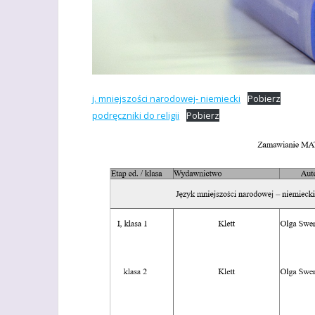
j. mniejszości narodowej- niemiecki
Pobierz
podręczniki do religii
Pobierz