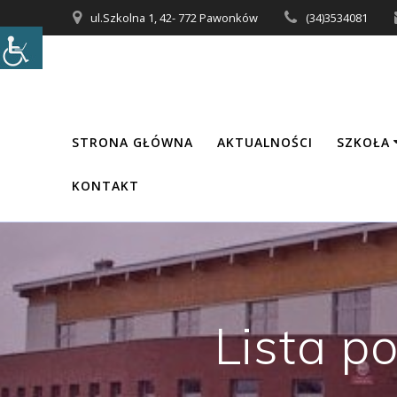
Przejdź
ul.Szkolna 1, 42- 772 Pawonków
(34)3534081
do
treści
STRONA GŁÓWNA
AKTUALNOŚCI
SZKOŁA
KONTAKT
Lista p