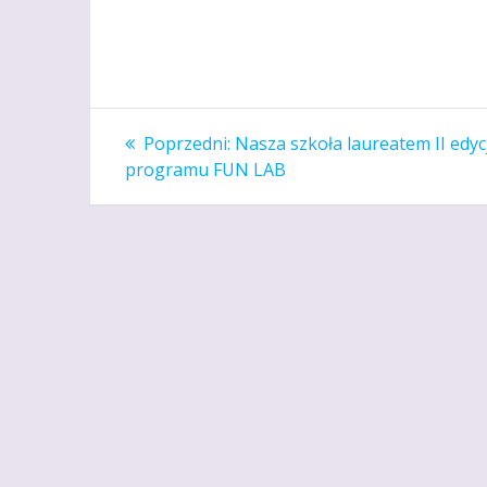
Nawigacja
Poprzedni
Poprzedni:
Nasza szkoła laureatem II edycj
wpis:
wpisu
programu FUN LAB