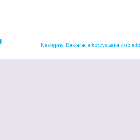
i
Następny
Następny:
Deklaracja korzystania z obiad
wpis: