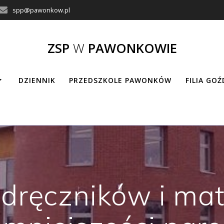
spp@pawonkow.pl
ZSP
W
PAWONKOWIE
DZIENNIK
PRZEDSZKOLE PAWONKÓW
FILIA GO
odręczników i mat