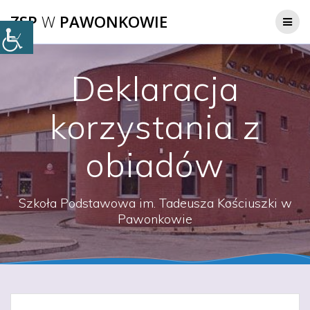
Przejdź
ZSP
W
PAWONKOWIE
do
treści
Deklaracja
korzystania z
obiadów
Szkoła Podstawowa im. Tadeusza Kościuszki w
Pawonkowie