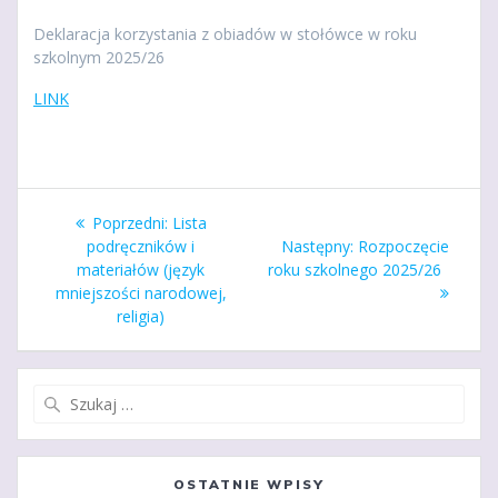
Deklaracja korzystania z obiadów w stołówce w roku
szkolnym 2025/26
LINK
Nawigacja
Poprzedni
Poprzedni:
Lista
wpisu
wpis:
Następny
podręczników i
Następny:
Rozpoczęcie
wpis:
materiałów (język
roku szkolnego 2025/26
mniejszości narodowej,
religia)
Szukaj:
OSTATNIE WPISY