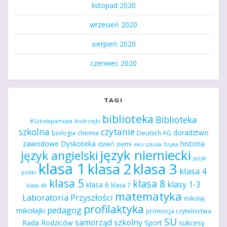
listopad 2020
wrzesień 2020
sierpień 2020
czerwiec 2020
TAGI
biblioteka
Biblioteka
#Szkołapamięta
Andrzejki
szkolna
czytanie
doradztwo
biologia
chemia
Deutsch AG
zawodowe
Dyskoteka
historia
dzień ziemi
eko szkoła
fizyka
język niemiecki
język angielski
język
klasa 1
klasa 2
klasa 3
klasa 4
polski
klasa 5
klasa 8
klasy 1-3
klasa 6
klasa 7
klasa 4b
matematyka
Laboratoria Przyszłości
mikołaj
profilaktyka
pedagog
mikołajki
promocja czytelnictwa
SU
samorząd szkolny
Rada Rodziców
Sport
sukcesy