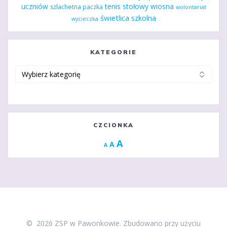
uczniów
tenis stołowy
wiosna
szlachetna paczka
wolontariat
świetlica szkolna
wycieczka
KATEGORIE
Kategorie
CZCIONKA
Increase
A
Reset
A
Decrease
A
font
font
font
size.
size.
size.
© 2026 ZSP w Pawonkowie. Zbudowano przy użyciu