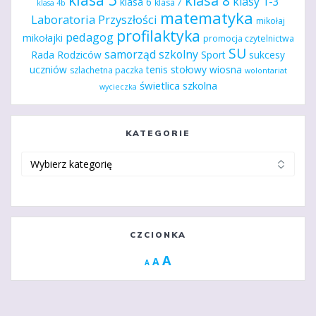
klasa 8
klasy 1-3
klasa 6
klasa 7
klasa 4b
matematyka
Laboratoria Przyszłości
mikołaj
profilaktyka
pedagog
mikołajki
promocja czytelnictwa
SU
samorząd szkolny
Rada Rodziców
Sport
sukcesy
uczniów
tenis stołowy
wiosna
szlachetna paczka
wolontariat
świetlica szkolna
wycieczka
KATEGORIE
Kategorie
CZCIONKA
Increase
A
Reset
A
Decrease
A
font
font
font
size.
size.
size.