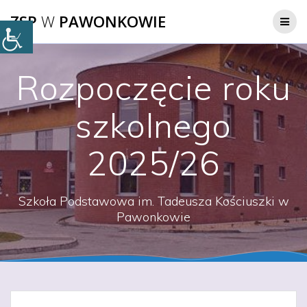
Przejdź
ZSP
W
PAWONKOWIE
do
treści
Rozpoczęcie roku
szkolnego
2025/26
Szkoła Podstawowa im. Tadeusza Kościuszki w
Pawonkowie