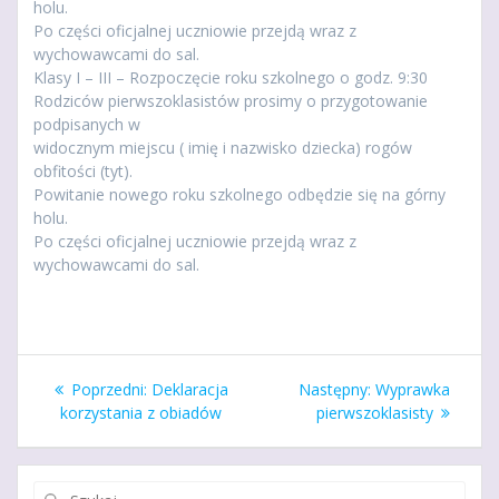
holu.
Po części oficjalnej uczniowie przejdą wraz z
wychowawcami do sal.
Klasy I – III – Rozpoczęcie roku szkolnego o godz. 9:30
Rodziców pierwszoklasistów prosimy o przygotowanie
podpisanych w
widocznym miejscu ( imię i nazwisko dziecka) rogów
obfitości (tyt).
Powitanie nowego roku szkolnego odbędzie się na górny
holu.
Po części oficjalnej uczniowie przejdą wraz z
wychowawcami do sal.
Nawigacja
Poprzedni
Następny
Poprzedni:
Deklaracja
Następny:
Wyprawka
wpisu
wpis:
wpis:
korzystania z obiadów
pierwszoklasisty
Szukaj: