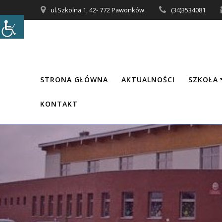
Przejdź
ul.Szkolna 1, 42- 772 Pawonków
(34)3534081
do
treści
STRONA GŁÓWNA
AKTUALNOŚCI
SZKOŁA
KONTAKT