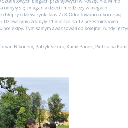
 Sztafetowych biegach przełajowych w Koszęcinie. Mimo
a odbyły się zmagania dzieci i młodzieży w biegach
i chłopcy i dziewczynki klas 7 i 8. Odnotowano rekordową
cji. Dziewczynki zdobyły 11 miejsce na 12 uczestniczących
tujące ekipy. Tym samym awansowali do kolejnej rundy Igrzy
man Nikodem, Patryk Sikora, Kamil Panek, Pietrucha Kamil