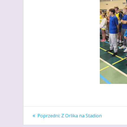
Nawigacja
Poprzedni
Poprzedni:
Z Orlika na Stadion
wpis:
wpisu