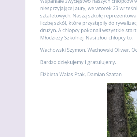
Wspaniałe zwycięstwo naszych chłopców w
niesprzyjającej aury, we wtorek 23 wrześni
sztafetowych. Naszą szkołę reprezentowal
liczbę szkół, które przystąpiły do rywaliza
drużyn. A chłopcy pokonali wszystkie star
Młodzieży Szkolnej. Nasi złoci chłopcy to:
Wachowski Szymon, Wachowski Oliwer, Och
Bardzo dziękujemy i gratulujemy.
Elżbieta Walas Ptak, Damian Szatan