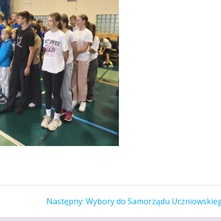
Następny
Następny:
Wybory do Samorządu Uczniowskie
wpis: