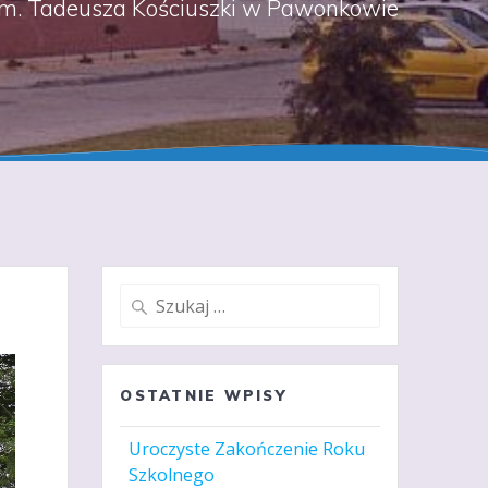
m. Tadeusza Kościuszki w Pawonkowie
Szukaj:
OSTATNIE WPISY
Uroczyste Zakończenie Roku
Szkolnego