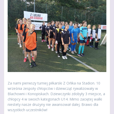
Za nami pierwszy turniej piłkarski Z Orlika na Stadion. 10
września zespoły chłopców i dziewcząt rywalizowały w
Blachowni i Konopiskach. Dziewczynki zdobyły 3 miejsce, a
chłopcy 4 w swoich kategoriach U14. Mimo zaciętej walki
niestety nasze drużyny nie awansował dalej. Brawo dla
wszystkich uczestników!