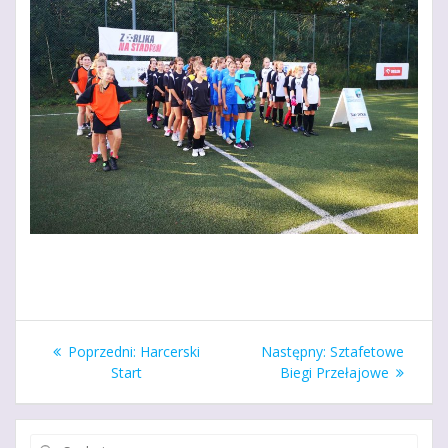
Nawigacja
Poprzedni
Następny
Poprzedni:
Harcerski
Następny:
Sztafetowe
wpisu
wpis:
wpis:
Start
Biegi Przełajowe
Szukaj: