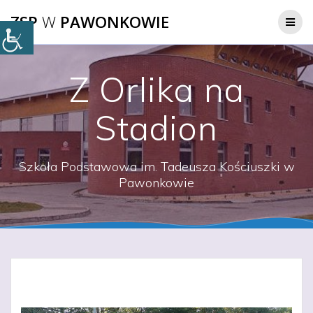
Przejdź
ZSP
W
PAWONKOWIE
do
treści
Z Orlika na
Stadion
Szkoła Podstawowa im. Tadeusza Kościuszki w
Pawonkowie