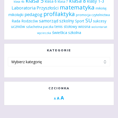
klasa 5
klasa 8
klasy 1-3
klasa 6
klasa 7
klasa 4b
matematyka
Laboratoria Przyszłości
mikołaj
profilaktyka
pedagog
mikołajki
promocja czytelnictwa
SU
samorząd szkolny
Rada Rodziców
Sport
sukcesy
uczniów
tenis stołowy
wiosna
szlachetna paczka
wolontariat
świetlica szkolna
wycieczka
KATEGORIE
Kategorie
CZCIONKA
Increase
A
Reset
A
Decrease
A
font
font
font
size.
size.
size.