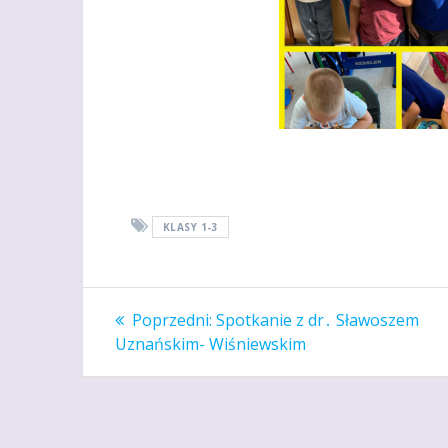
KLASY 1-3
Nawigacja
Poprzedni
Poprzedni:
Spotkanie z dr․ Sławoszem
wpis:
wpisu
Uznańskim- Wiśniewskim