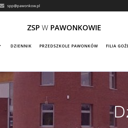
spp@pawonkow.pl
ZSP
W
PAWONKOWIE
DZIENNIK
PRZEDSZKOLE PAWONKÓW
FILIA GO
D