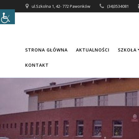
Przejdź
ul.Szkolna 1, 42- 772 Pawonków
(34)3534081
do
treści
STRONA GŁÓWNA
AKTUALNOŚCI
SZKOŁA
KONTAKT