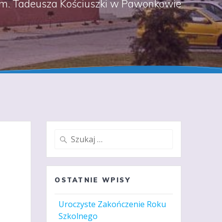
m. Tadeusza Kościuszki w Pawonkowie
Szukaj:
OSTATNIE WPISY
Uroczyste Zakończenie Roku
Szkolnego