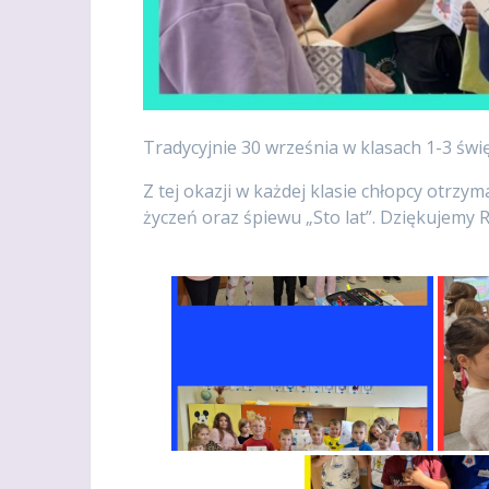
Tradycyjnie 30 września w klasach 1-3 świę
Z
tej okazji w każdej klasie chłopcy otrzy
życzeń oraz śpiewu „Sto lat”. Dziękujemy 