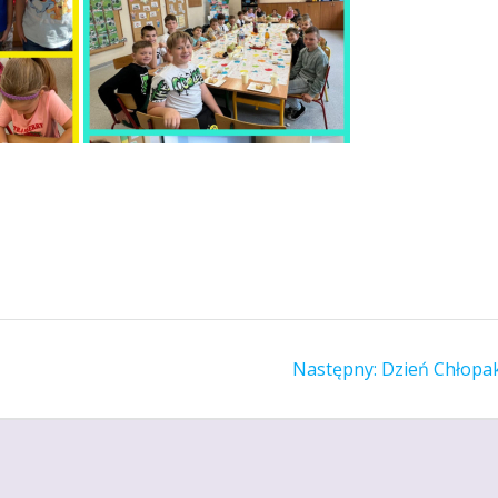
Następny
Następny:
Dzień Chłopa
wpis: