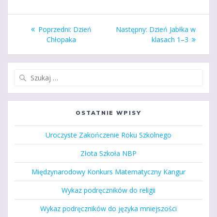
Nawigacja
Poprzedni
Następny
Poprzedni:
Dzień
Następny:
Dzień Jabłka w
wpisu
wpis:
wpis:
Chłopaka
klasach 1–3
Szukaj:
OSTATNIE WPISY
Uroczyste Zakończenie Roku Szkolnego
Złota Szkoła NBP
Międzynarodowy Konkurs Matematyczny Kangur
Wykaz podręczników do religii
Wykaz podręczników do języka mniejszości