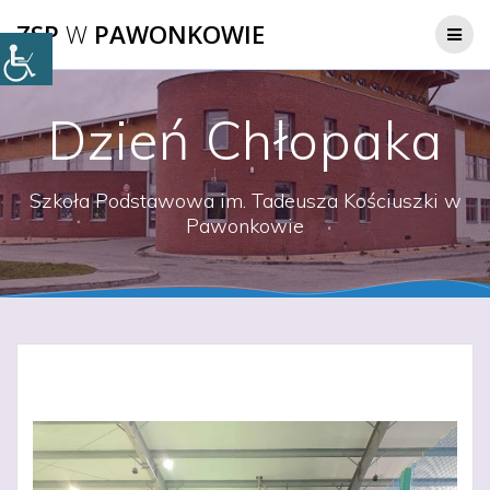
Przejdź
ZSP
W
PAWONKOWIE
do
treści
Dzień Chłopaka
Szkoła Podstawowa im. Tadeusza Kościuszki w
Pawonkowie