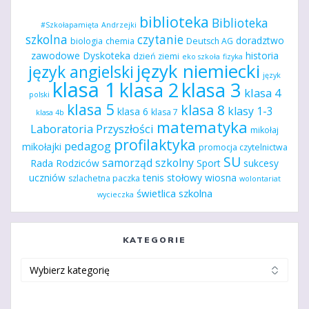
biblioteka
Biblioteka
#Szkołapamięta
Andrzejki
szkolna
czytanie
doradztwo
biologia
chemia
Deutsch AG
zawodowe
Dyskoteka
historia
dzień ziemi
eko szkoła
fizyka
język niemiecki
język angielski
język
klasa 1
klasa 2
klasa 3
klasa 4
polski
klasa 5
klasa 8
klasy 1-3
klasa 6
klasa 7
klasa 4b
matematyka
Laboratoria Przyszłości
mikołaj
profilaktyka
pedagog
mikołajki
promocja czytelnictwa
SU
samorząd szkolny
Rada Rodziców
Sport
sukcesy
uczniów
tenis stołowy
wiosna
szlachetna paczka
wolontariat
świetlica szkolna
wycieczka
KATEGORIE
Kategorie