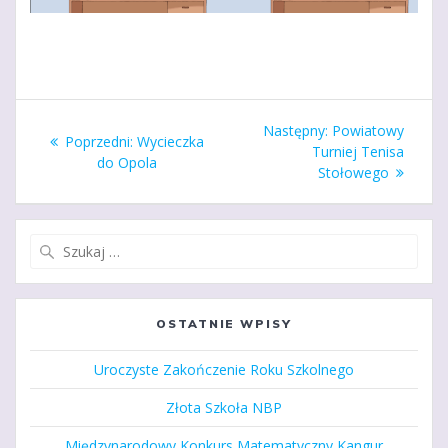
Nawigacja
Następny
Następny:
Powiatowy
Poprzedni
Poprzedni:
Wycieczka
wpisu
wpis:
Turniej Tenisa
wpis:
do Opola
Stołowego
Szukaj:
OSTATNIE WPISY
Uroczyste Zakończenie Roku Szkolnego
Złota Szkoła NBP
Międzynarodowy Konkurs Matematyczny Kangur