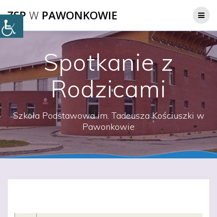
Przejdź
ZSP
W
PAWONKOWIE
do
treści
Spotkanie z
Rodzicami
Szkoła Podstawowa im. Tadeusza Kościuszki w
Pawonkowie