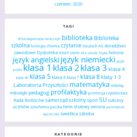
czerwiec 2020
TAGI
biblioteka
Biblioteka
#Szkołapamięta
Andrzejki
szkolna
czytanie
doradztwo
biologia
chemia
Deutsch AG
zawodowe
Dyskoteka
historia
dzień ziemi
eko szkoła
fizyka
język niemiecki
język angielski
język
klasa 1
klasa 2
klasa 3
klasa 4
polski
klasa 5
klasa 8
klasy 1-3
klasa 6
klasa 7
klasa 4b
matematyka
Laboratoria Przyszłości
mikołaj
profilaktyka
pedagog
mikołajki
promocja czytelnictwa
SU
samorząd szkolny
Rada Rodziców
Sport
sukcesy
uczniów
tenis stołowy
wiosna
szlachetna paczka
wolontariat
świetlica szkolna
wycieczka
KATEGORIE