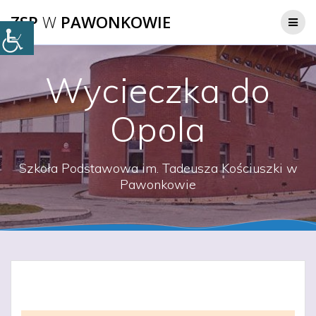
Przejdź
ZSP
W
PAWONKOWIE
do
treści
Wycieczka do
Opola
Szkoła Podstawowa im. Tadeusza Kościuszki w
Pawonkowie