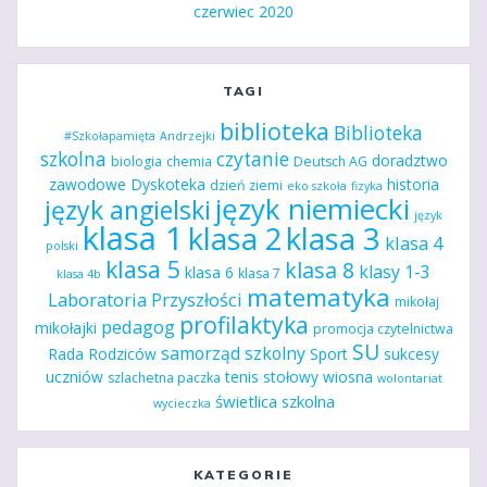
czerwiec 2020
TAGI
biblioteka
Biblioteka
#Szkołapamięta
Andrzejki
szkolna
czytanie
doradztwo
biologia
chemia
Deutsch AG
zawodowe
Dyskoteka
historia
dzień ziemi
eko szkoła
fizyka
język niemiecki
język angielski
język
klasa 1
klasa 2
klasa 3
klasa 4
polski
klasa 5
klasa 8
klasy 1-3
klasa 6
klasa 7
klasa 4b
matematyka
Laboratoria Przyszłości
mikołaj
profilaktyka
pedagog
mikołajki
promocja czytelnictwa
SU
samorząd szkolny
Rada Rodziców
Sport
sukcesy
uczniów
tenis stołowy
wiosna
szlachetna paczka
wolontariat
świetlica szkolna
wycieczka
KATEGORIE