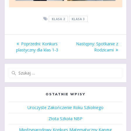
KLASA 2
KLASA 3
Nawigacja
Poprzedni
Następny
Poprzedni:
Konkurs
Następny:
Spotkanie z
wpisu
wpis:
wpis:
plastyczny dla klas 1-3
Rodzicami
Szukaj:
OSTATNIE WPISY
Uroczyste Zakończenie Roku Szkolnego
Złota Szkoła NBP
Międzynarodowy Konkurs Matematyczny Kangur