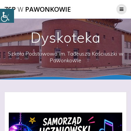
Przejdź
ZSP
W
PAWONKOWIE
do
treści
Dyskoteka
Szkoła Podstawowa im. Tadeusza Kościuszki w
Pawonkowie