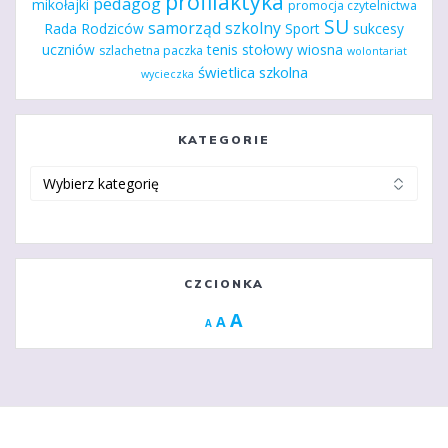
profilaktyka
pedagog
mikołajki
promocja czytelnictwa
SU
samorząd szkolny
Rada Rodziców
Sport
sukcesy
uczniów
tenis stołowy
wiosna
szlachetna paczka
wolontariat
świetlica szkolna
wycieczka
KATEGORIE
Kategorie
CZCIONKA
Increase
A
Reset
A
Decrease
A
font
font
font
size.
size.
size.