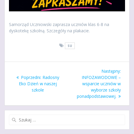
Samorząd Uczniowski zaprasza uczniów klas 6-8 na
dyskotekę szkolną. Szczegóły na plakacie.
SU
Nawigacja
Nastę
Następny:
wpisu
Poprzedni
wpis:
Poprzedni:
Radosny
INFOZAWODOWE –
wpis:
Eko Dzień w naszej
wsparcie uczniów w
szkole
wyborze szkoły
ponadpodstawowej.
Szukaj: