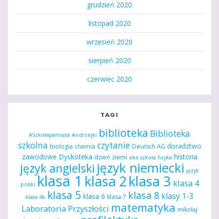
grudzień 2020
listopad 2020
wrzesień 2020
sierpień 2020
czerwiec 2020
TAGI
biblioteka
Biblioteka
#Szkołapamięta
Andrzejki
szkolna
czytanie
doradztwo
biologia
chemia
Deutsch AG
zawodowe
Dyskoteka
historia
dzień ziemi
eko szkoła
fizyka
język niemiecki
język angielski
język
klasa 1
klasa 2
klasa 3
klasa 4
polski
klasa 5
klasa 8
klasy 1-3
klasa 6
klasa 7
klasa 4b
matematyka
Laboratoria Przyszłości
mikołaj