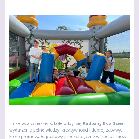
3 czerwca w naszej szkole odbył się
Radosny Eko Dzień
–
wydarzenie pełne wiedzy, kreatywności i dobrej zabawy,
które promowało postawy proekologiczne wśród uczniów.