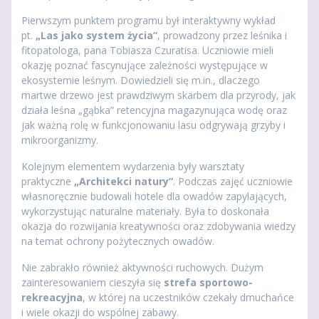
Pierwszym punktem programu był interaktywny wykład
pt.
„Las jako system życia”
, prowadzony przez leśnika i
fitopatologa, pana Tobiasza Czuratisa. Uczniowie mieli
okazję poznać fascynujące zależności występujące w
ekosystemie leśnym. Dowiedzieli się m.in., dlaczego
martwe drzewo jest prawdziwym skarbem dla przyrody, jak
działa leśna „gąbka” retencyjna magazynująca wodę oraz
jak ważną rolę w funkcjonowaniu lasu odgrywają grzyby i
mikroorganizmy.
Kolejnym elementem wydarzenia były warsztaty
praktyczne
„Architekci natury”
. Podczas zajęć uczniowie
własnoręcznie budowali hotele dla owadów zapylających,
wykorzystując naturalne materiały. Była to doskonała
okazja do rozwijania kreatywności oraz zdobywania wiedzy
na temat ochrony pożytecznych owadów.
Nie zabrakło również aktywności ruchowych. Dużym
zainteresowaniem cieszyła się
strefa sportowo-
rekreacyjna
, w której na uczestników czekały dmuchańce
i wiele okazji do wspólnej zabawy.