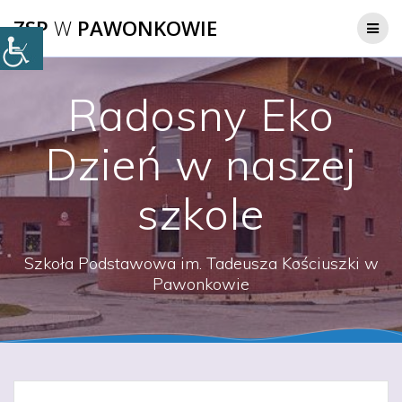
Przejdź
ZSP
W
PAWONKOWIE
do
treści
Radosny Eko
Dzień w naszej
szkole
Szkoła Podstawowa im. Tadeusza Kościuszki w
Pawonkowie