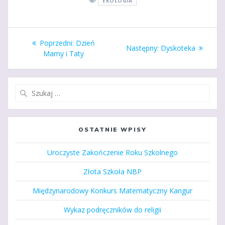
EKOLOGIA
Nawigacja
Poprzedni
Poprzedni:
Dzień
Następny
Następny:
Dyskoteka
wpisu
wpis:
Mamy i Taty
wpis:
Szukaj:
OSTATNIE WPISY
Uroczyste Zakończenie Roku Szkolnego
Złota Szkoła NBP
Międzynarodowy Konkurs Matematyczny Kangur
Wykaz podręczników do religii