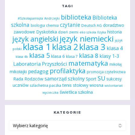
TAGI
biblioteka
Biblioteka
#Szkołapamięta
Andrzejki
szkolna
czytanie
doradztwo
biologia
chemia
Deutsch AG
zawodowe
Dyskoteka
historia
dzień ziemi
eko szkoła
fizyka
język niemiecki
język angielski
język
klasa 1
klasa 2
klasa 3
klasa 4
polski
klasa 5
klasa 8
klasy 1-3
klasa 6
klasa 7
klasa 4b
matematyka
Laboratoria Przyszłości
mikołaj
profilaktyka
pedagog
mikołajki
promocja czytelnictwa
SU
samorząd szkolny
Rada Rodziców
Sport
sukcesy
uczniów
tenis stołowy
wiosna
szlachetna paczka
wolontariat
świetlica szkolna
wycieczka
KATEGORIE
Kategorie