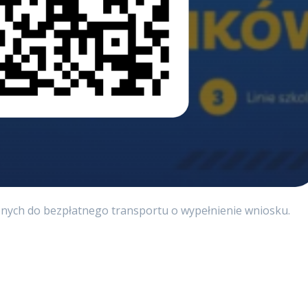
onych do bezpłatnego transportu o wypełnienie wniosku.