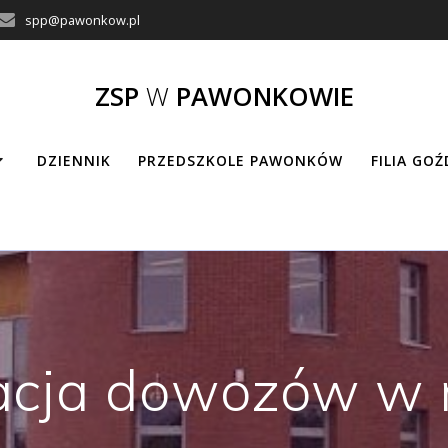
spp@pawonkow.pl
ZSP
W
PAWONKOWIE
DZIENNIK
PRZEDSZKOLE PAWONKÓW
FILIA GO
acja dowozów w 