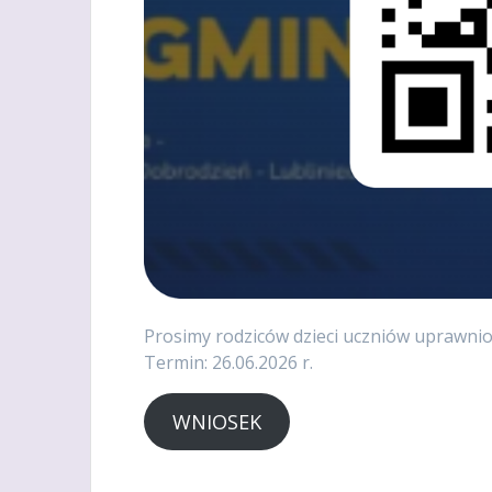
Prosimy rodziców dzieci uczniów uprawni
Termin: 26.06.2026 r.
WNIOSEK