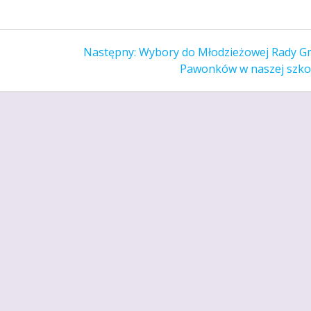
Następny
Następny:
Wybory do Młodzieżowej Rady G
wpis:
Pawonków w naszej szko