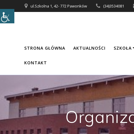
Przejdź
ul.Szkolna 1, 42- 772 Pawonków
(34)3534081
do
treści
STRONA GŁÓWNA
AKTUALNOŚCI
SZKOŁA
KONTAKT
Organiz