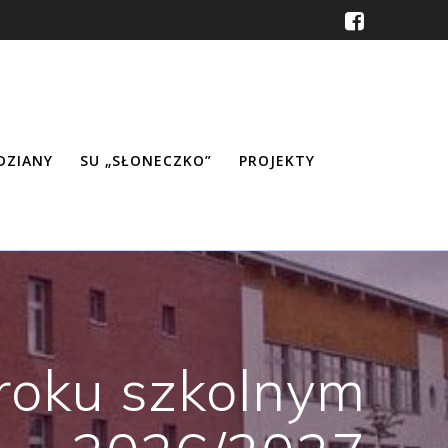
ŹDZIANY
SU „SŁONECZKO”
PROJEKTY
roku szkolnym