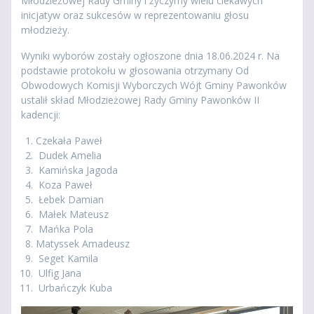
Młodzieżowej Rady Gminy i życzymy wielu ciekawych
inicjatyw oraz sukcesów w reprezentowaniu głosu
młodzieży.
Wyniki wyborów zostały ogłoszone dnia 18.06.2024 r. Na
podstawie protokołu w głosowania otrzymany Od
Obwodowych Komisji Wyborczych Wójt Gminy Pawonków
ustalił skład Młodzieżowej Rady Gminy Pawonków II
kadencji:
Czekała Paweł
⁠ Dudek Amelia
⁠ Kamińska Jagoda
⁠ Koza Paweł
⁠ Łebek Damian
⁠ Małek Mateusz
⁠ Mańka Pola
⁠Matyssek Amadeusz
⁠ Seget Kamila
⁠ Ulfig Jana
⁠ Urbańczyk Kuba