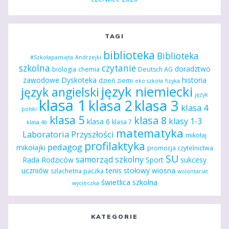
TAGI
biblioteka
Biblioteka
#Szkołapamięta
Andrzejki
szkolna
czytanie
doradztwo
biologia
chemia
Deutsch AG
zawodowe
Dyskoteka
historia
dzień ziemi
eko szkoła
fizyka
język niemiecki
język angielski
język
klasa 1
klasa 2
klasa 3
klasa 4
polski
klasa 5
klasa 8
klasy 1-3
klasa 6
klasa 7
klasa 4b
matematyka
Laboratoria Przyszłości
mikołaj
profilaktyka
pedagog
mikołajki
promocja czytelnictwa
SU
samorząd szkolny
Rada Rodziców
Sport
sukcesy
uczniów
tenis stołowy
wiosna
szlachetna paczka
wolontariat
świetlica szkolna
wycieczka
KATEGORIE