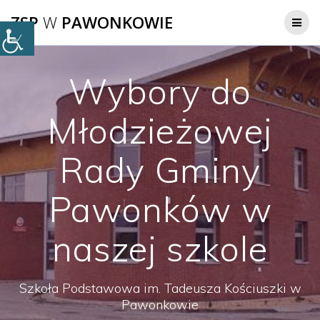
Przejdź
ZSP
W
PAWONKOWIE
do
treści
Wybory do
Młodzieżowej
Rady Gminy
Pawonków w
naszej szkole
Szkoła Podstawowa im. Tadeusza Kościuszki w
Pawonkowie