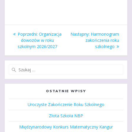
Nawigacja
Poprzedni
Następny
Poprzedni:
Organizacja
Następny:
Harmonogram
wpisu
wpis:
wpis:
dowozów w roku
zakończenia roku
szkolnym 2026/2027
szkolnego
Szukaj:
OSTATNIE WPISY
Uroczyste Zakończenie Roku Szkolnego
Złota Szkoła NBP
Międzynarodowy Konkurs Matematyczny Kangur