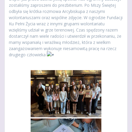
zostaliśmy zaproszeni do prezbiterium. Po Mszy Świętej
odbyła się krótka rozmowa Arcybiskupa z naszymi
wolontariuszami oraz wspólne zdjęcie. W ogrodzie Fundacji
Ku Pełni Życia wraz z innymi grupami wolontariatu
wzięliśmy udział w grze terenowej. Czas spędzony razem
dostarczył nam wiele radości i utwierdził w przekonaniu, że
mamy wspaniałą i wrażliwą młodzież, która z wielkim
zaangażowaniem wykonuje niesamowitą pracę na rzecz
drugiego człowieka