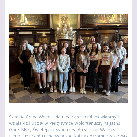
Szkolna Grupa Wolontariatu na rzecz osób niewidomych
wzięła dziś udział w Pielgrzymce Wolontariuszy na Jasną
Górę. Mszy Świętej przewodniczył Arcybiskup Wacław
Depo. Już przed Eucharystią spotkał nas ogromny zaszczyt-