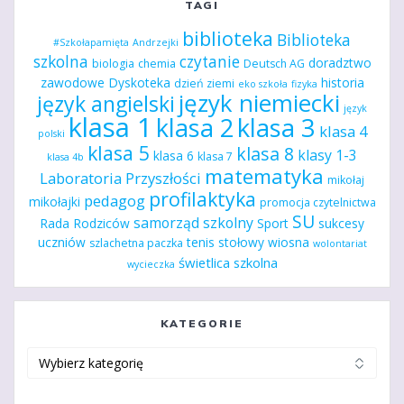
TAGI
biblioteka
Biblioteka
#Szkołapamięta
Andrzejki
szkolna
czytanie
doradztwo
biologia
chemia
Deutsch AG
zawodowe
Dyskoteka
historia
dzień ziemi
eko szkoła
fizyka
język niemiecki
język angielski
język
klasa 1
klasa 2
klasa 3
klasa 4
polski
klasa 5
klasa 8
klasy 1-3
klasa 6
klasa 7
klasa 4b
matematyka
Laboratoria Przyszłości
mikołaj
profilaktyka
pedagog
mikołajki
promocja czytelnictwa
SU
samorząd szkolny
Rada Rodziców
Sport
sukcesy
uczniów
tenis stołowy
wiosna
szlachetna paczka
wolontariat
świetlica szkolna
wycieczka
KATEGORIE
Kategorie