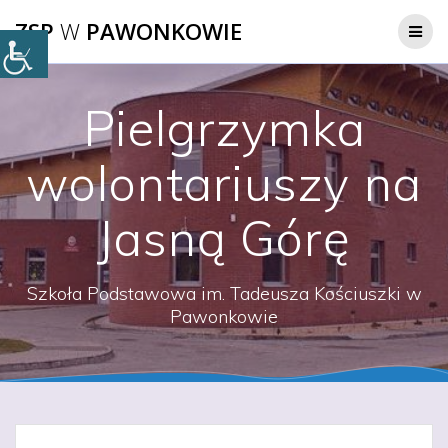
Przejdź
ZSP
W
PAWONKOWIE
do
treści
Pielgrzymka
wolontariuszy na
Jasną Górę
Szkoła Podstawowa im. Tadeusza Kościuszki w
Pawonkowie