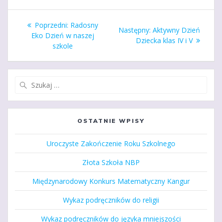
Nawigacja
Poprzedni
Poprzedni:
Radosny
Następny
Następny:
Aktywny Dzień
wpisu
wpis:
Eko Dzień w naszej
wpis:
Dziecka klas IV i V
szkole
Szukaj:
OSTATNIE WPISY
Uroczyste Zakończenie Roku Szkolnego
Złota Szkoła NBP
Międzynarodowy Konkurs Matematyczny Kangur
Wykaz podręczników do religii
Wykaz podręczników do języka mniejszości