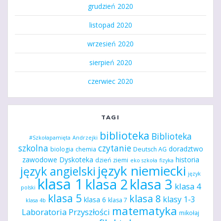
grudzień 2020
listopad 2020
wrzesień 2020
sierpień 2020
czerwiec 2020
TAGI
biblioteka
Biblioteka
#Szkołapamięta
Andrzejki
szkolna
czytanie
doradztwo
biologia
chemia
Deutsch AG
zawodowe
Dyskoteka
historia
dzień ziemi
eko szkoła
fizyka
język niemiecki
język angielski
język
klasa 1
klasa 2
klasa 3
klasa 4
polski
klasa 5
klasa 8
klasy 1-3
klasa 6
klasa 7
klasa 4b
matematyka
Laboratoria Przyszłości
mikołaj