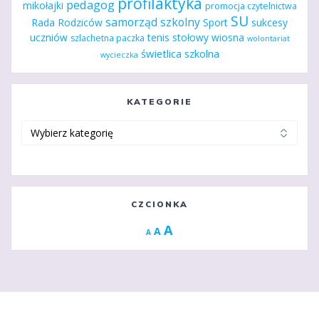
profilaktyka
pedagog
mikołajki
promocja czytelnictwa
SU
samorząd szkolny
Rada Rodziców
Sport
sukcesy
uczniów
tenis stołowy
wiosna
szlachetna paczka
wolontariat
świetlica szkolna
wycieczka
KATEGORIE
Kategorie
CZCIONKA
Increase
A
Reset
A
Decrease
A
font
font
font
size.
size.
size.