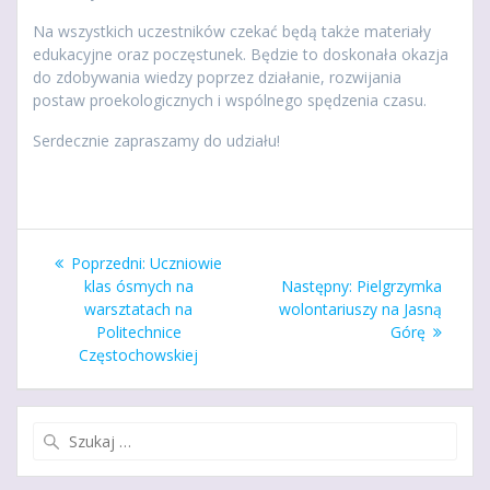
Na wszystkich uczestników czekać będą także materiały
edukacyjne oraz poczęstunek. Będzie to doskonała okazja
do zdobywania wiedzy poprzez działanie, rozwijania
postaw proekologicznych i wspólnego spędzenia czasu.
Serdecznie zapraszamy do udziału!
Nawigacja
Poprzedni
Poprzedni:
Uczniowie
wpisu
wpis:
Następny
klas ósmych na
Następny:
Pielgrzymka
wpis:
warsztatach na
wolontariuszy na Jasną
Politechnice
Górę
Częstochowskiej
Szukaj: