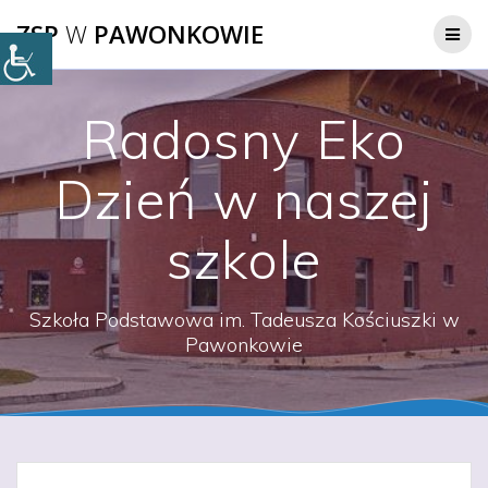
Przejdź
ZSP
W
PAWONKOWIE
do
treści
Radosny Eko
Dzień w naszej
szkole
Szkoła Podstawowa im. Tadeusza Kościuszki w
Pawonkowie