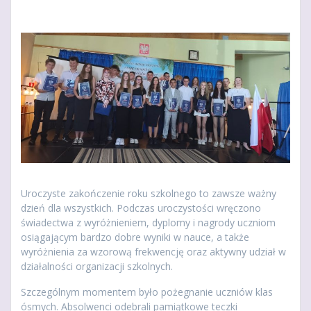
Uroczyste zakończenie roku szkolnego to zawsze ważny
dzień dla wszystkich. Podczas uroczystości wręczono
świadectwa z wyróżnieniem, dyplomy i nagrody uczniom
osiągającym bardzo dobre wyniki w nauce, a także
wyróżnienia za wzorową frekwencję oraz aktywny udział w
działalności organizacji szkolnych.
Szczególnym momentem było pożegnanie uczniów klas
ósmych. Absolwenci odebrali pamiątkowe teczki