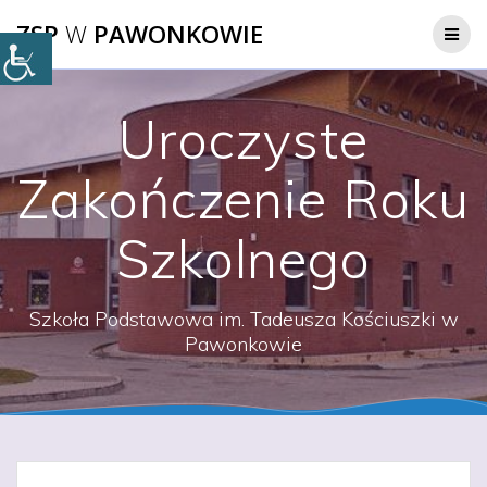
Przejdź
ZSP
W
PAWONKOWIE
do
treści
Uroczyste
Zakończenie Roku
Szkolnego
Szkoła Podstawowa im. Tadeusza Kościuszki w
Pawonkowie