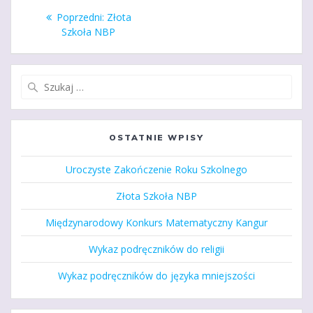
Nawigacja
Poprzedni
Poprzedni:
Złota
wpisu
wpis:
Szkoła NBP
Szukaj:
OSTATNIE WPISY
Uroczyste Zakończenie Roku Szkolnego
Złota Szkoła NBP
Międzynarodowy Konkurs Matematyczny Kangur
Wykaz podręczników do religii
Wykaz podręczników do języka mniejszości