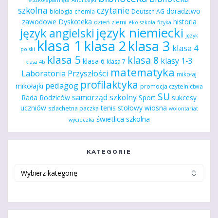
szkolna
czytanie
doradztwo
biologia
chemia
Deutsch AG
zawodowe
Dyskoteka
historia
dzień ziemi
eko szkoła
fizyka
język niemiecki
język angielski
język
klasa 1
klasa 2
klasa 3
klasa 4
polski
klasa 5
klasa 8
klasy 1-3
klasa 6
klasa 7
klasa 4b
matematyka
Laboratoria Przyszłości
mikołaj
profilaktyka
pedagog
mikołajki
promocja czytelnictwa
SU
samorząd szkolny
Rada Rodziców
Sport
sukcesy
uczniów
tenis stołowy
wiosna
szlachetna paczka
wolontariat
świetlica szkolna
wycieczka
KATEGORIE
Kategorie