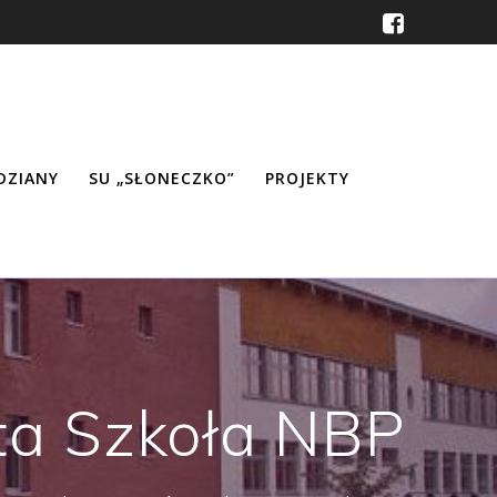
ŹDZIANY
SU „SŁONECZKO”
PROJEKTY
ta Szkoła NBP