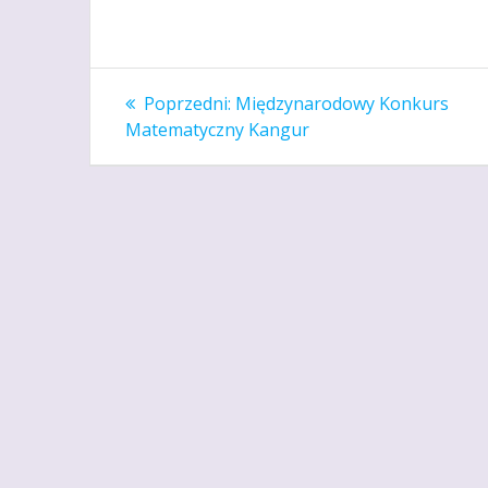
Nawigacja
Poprzedni
Poprzedni:
Międzynarodowy Konkurs
wpis:
wpisu
Matematyczny Kangur