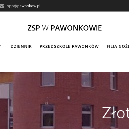
spp@pawonkow.pl
ZSP
W
PAWONKOWIE
DZIENNIK
PRZEDSZKOLE PAWONKÓW
FILIA GO
Zło