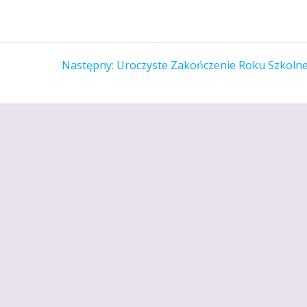
Następny
Następny:
Uroczyste Zakończenie Roku Szkoln
wpis: