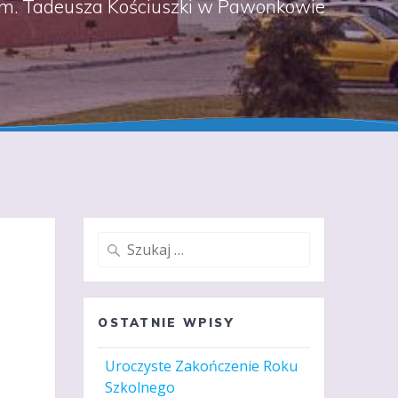
m. Tadeusza Kościuszki w Pawonkowie
Szukaj:
OSTATNIE WPISY
Uroczyste Zakończenie Roku
Szkolnego