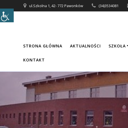
Przejdź
ul.Szkolna 1, 42- 772 Pawonków
(34)3534081
do
treści
STRONA GŁÓWNA
AKTUALNOŚCI
SZKOŁA
KONTAKT