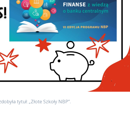
obyła tytuł: „Złote Szkoły NBP”.