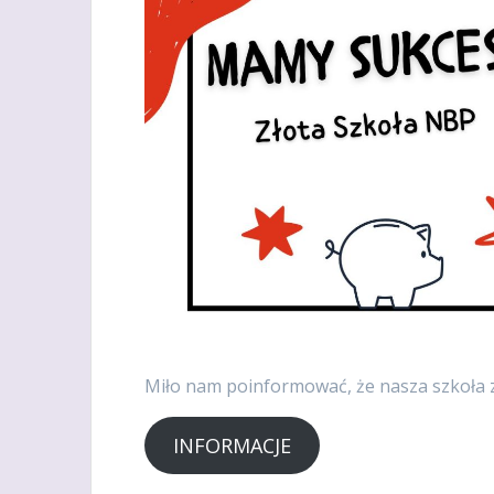
Miło nam poinformować, że nasza szkoła zd
INFORMACJE