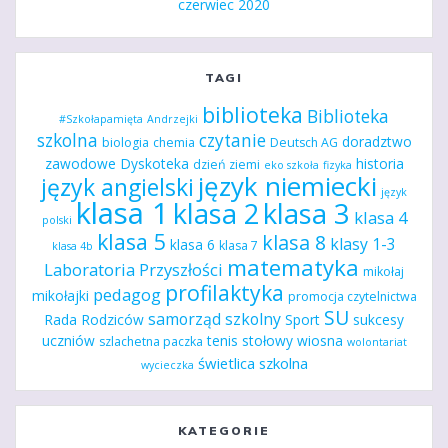
czerwiec 2020
TAGI
biblioteka
Biblioteka
#Szkołapamięta
Andrzejki
szkolna
czytanie
doradztwo
biologia
chemia
Deutsch AG
zawodowe
Dyskoteka
historia
dzień ziemi
eko szkoła
fizyka
język niemiecki
język angielski
język
klasa 1
klasa 2
klasa 3
klasa 4
polski
klasa 5
klasa 8
klasy 1-3
klasa 6
klasa 7
klasa 4b
matematyka
Laboratoria Przyszłości
mikołaj
profilaktyka
pedagog
mikołajki
promocja czytelnictwa
SU
samorząd szkolny
Rada Rodziców
Sport
sukcesy
uczniów
tenis stołowy
wiosna
szlachetna paczka
wolontariat
świetlica szkolna
wycieczka
KATEGORIE