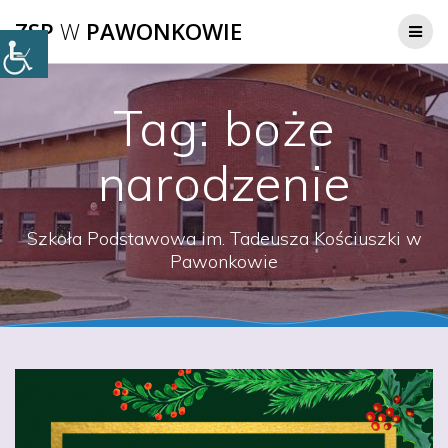
Przejdź
ZSP
W
PAWONKOWIE
do
treści
Tag:
boże
narodzenie
Szkoła Podstawowa im. Tadeusza Kościuszki w
Pawonkowie