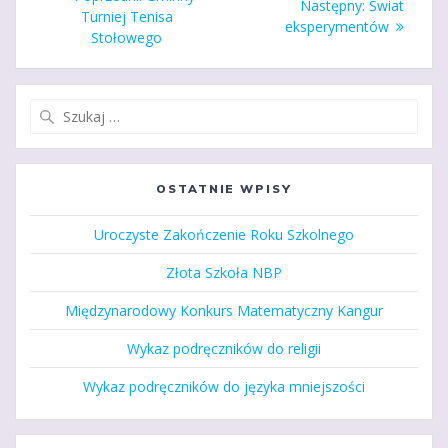
Następny
Następny:
Świat
wpisu
wpis:
Turniej Tenisa
wpis:
eksperymentów
Stołowego
Szukaj:
OSTATNIE WPISY
Uroczyste Zakończenie Roku Szkolnego
Złota Szkoła NBP
Międzynarodowy Konkurs Matematyczny Kangur
Wykaz podręczników do religii
Wykaz podręczników do języka mniejszości