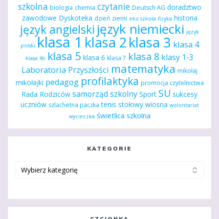
szkolna
czytanie
doradztwo
biologia
chemia
Deutsch AG
zawodowe
Dyskoteka
historia
dzień ziemi
eko szkoła
fizyka
język niemiecki
język angielski
język
klasa 1
klasa 2
klasa 3
klasa 4
polski
klasa 5
klasa 8
klasy 1-3
klasa 6
klasa 7
klasa 4b
matematyka
Laboratoria Przyszłości
mikołaj
profilaktyka
pedagog
mikołajki
promocja czytelnictwa
SU
samorząd szkolny
Rada Rodziców
Sport
sukcesy
uczniów
tenis stołowy
wiosna
szlachetna paczka
wolontariat
świetlica szkolna
wycieczka
KATEGORIE
Kategorie
CZCIONKA