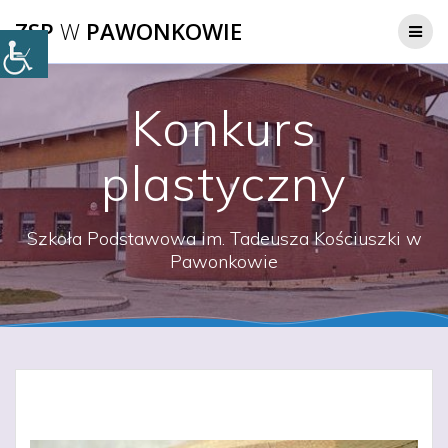
Przejdź
ZSP
W
PAWONKOWIE
do
treści
Konkurs
plastyczny
Szkoła Podstawowa im. Tadeusza Kościuszki w
Pawonkowie