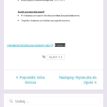
regulamin-konkursu-jesienny-las (2)
Pobierz
KLASY 1-3
Nawigacja
Poprzedni
Następny
Poprzedni:
Góra
Następny:
Wycieczka do
wpisu
wpis:
wpis:
Grosza
Opola
Szukaj: