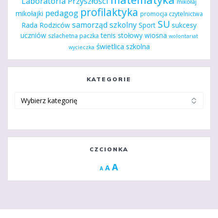
Laboratoria Przyszłości
mikołaj
profilaktyka
pedagog
mikołajki
promocja czytelnictwa
SU
samorząd szkolny
Rada Rodziców
Sport
sukcesy
uczniów
tenis stołowy
wiosna
szlachetna paczka
wolontariat
świetlica szkolna
wycieczka
KATEGORIE
Kategorie
CZCIONKA
Increase
A
Reset
A
Decrease
A
font
font
font
size.
size.
size.