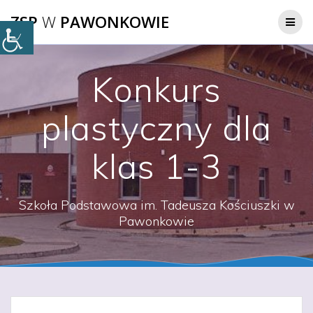
Przejdź
ZSP
W
PAWONKOWIE
do
treści
Konkurs
plastyczny dla
klas 1-3
Szkoła Podstawowa im. Tadeusza Kościuszki w
Pawonkowie