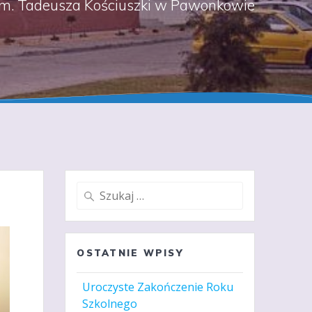
m. Tadeusza Kościuszki w Pawonkowie
Szukaj:
OSTATNIE WPISY
Uroczyste Zakończenie Roku
Szkolnego