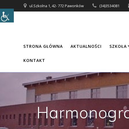
Przejdź
ul.Szkolna 1, 42- 772 Pawonków
(34)3534081
do
treści
STRONA GŁÓWNA
AKTUALNOŚCI
SZKOŁA
KONTAKT
Harmonogra