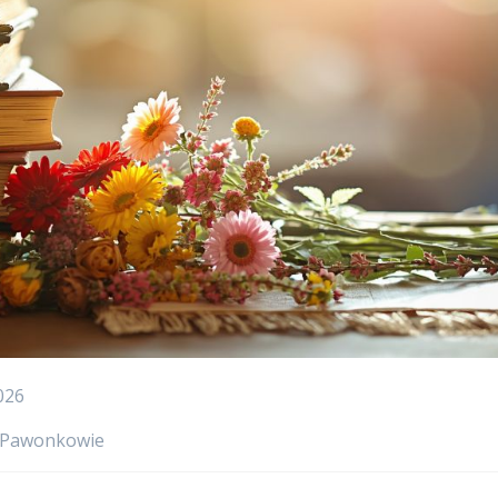
026
w Pawonkowie