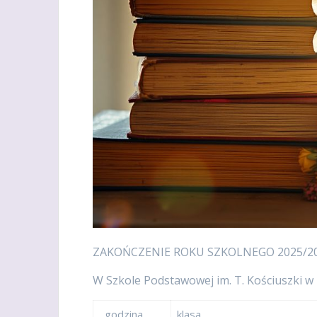
ZAKOŃCZENIE ROKU SZKOLNEGO 2025/2
W Szkole Podstawowej im. T. Kościuszki 
godzina
klasa