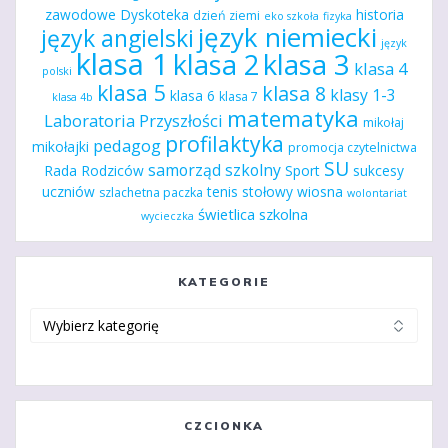
zawodowe
Dyskoteka
historia
dzień ziemi
eko szkoła
fizyka
język niemiecki
język angielski
język
klasa 1
klasa 2
klasa 3
klasa 4
polski
klasa 5
klasa 8
klasy 1-3
klasa 6
klasa 7
klasa 4b
matematyka
Laboratoria Przyszłości
mikołaj
profilaktyka
pedagog
mikołajki
promocja czytelnictwa
SU
samorząd szkolny
Rada Rodziców
Sport
sukcesy
uczniów
tenis stołowy
wiosna
szlachetna paczka
wolontariat
świetlica szkolna
wycieczka
KATEGORIE
Kategorie
CZCIONKA