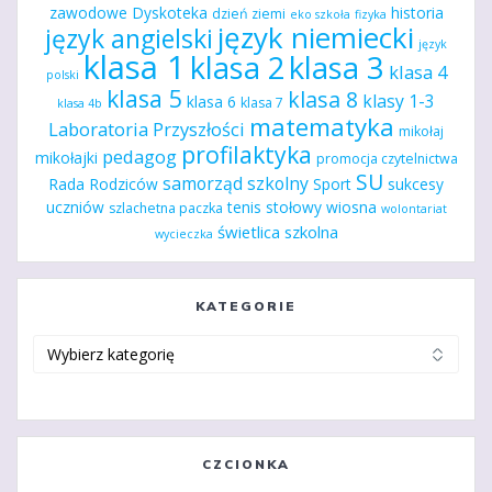
zawodowe
Dyskoteka
historia
dzień ziemi
eko szkoła
fizyka
język niemiecki
język angielski
język
klasa 1
klasa 2
klasa 3
klasa 4
polski
klasa 5
klasa 8
klasy 1-3
klasa 6
klasa 7
klasa 4b
matematyka
Laboratoria Przyszłości
mikołaj
profilaktyka
pedagog
mikołajki
promocja czytelnictwa
SU
samorząd szkolny
Rada Rodziców
Sport
sukcesy
uczniów
tenis stołowy
wiosna
szlachetna paczka
wolontariat
świetlica szkolna
wycieczka
KATEGORIE
Kategorie
CZCIONKA