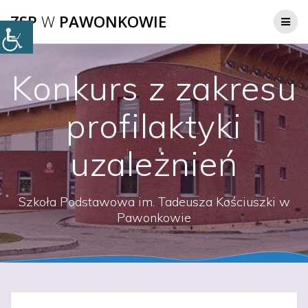
Przejdź
ZSP
W
PAWONKOWIE
do
treści
Konkurs z zakresu
profilaktyki
uzależnień
Szkoła Podstawowa im. Tadeusza Kościuszki w
Pawonkowie