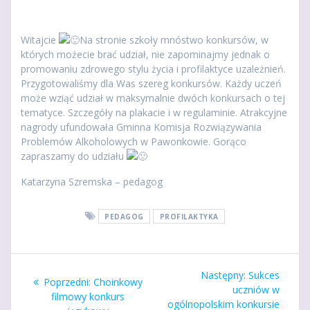
Witajcie
Na stronie szkoły mnóstwo konkursów, w
których możecie brać udział, nie zapominajmy jednak o
promowaniu zdrowego stylu życia i profilaktyce uzależnień.
Przygotowaliśmy dla Was szereg konkursów. Każdy uczeń
może wziąć udział w maksymalnie dwóch konkursach o tej
tematyce. Szczegóły na plakacie i w regulaminie. Atrakcyjne
nagrody ufundowała Gminna Komisja Rozwiązywania
Problemów Alkoholowych w Pawonkowie. Gorąco
zapraszamy do udziału
Katarzyna Szremska – pedagog
PEDAGOG
PROFILAKTYKA
Nawigacja
Następny
Następny:
Sukces
Poprzedni
Poprzedni:
Choinkowy
wpisu
wpis:
uczniów w
wpis:
filmowy konkurs
ogólnopolskim konkursie