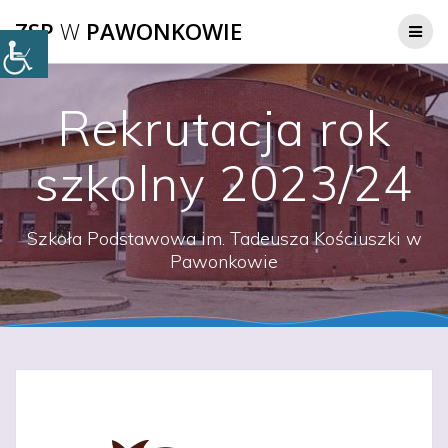
Przejdź
ZSP
W
PAWONKOWIE
do
treści
Rekrutacja rok
szkolny 2023/24
Szkoła Podstawowa im. Tadeusza Kościuszki w
Pawonkowie