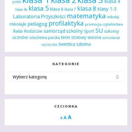
klasa 4
polski
klasa 5
klasa 8
klasy 1-3
klasa 6
klasa 7
klasa 4b
matematyka
Laboratoria Przyszłości
mikołaj
profilaktyka
pedagog
mikołajki
promocja czytelnictwa
SU
samorząd szkolny
Rada Rodziców
Sport
sukcesy
uczniów
tenis stołowy
wiosna
szlachetna paczka
wolontariat
świetlica szkolna
wycieczka
KATEGORIE
Kategorie
CZCIONKA
Increase
A
Reset
A
Decrease
A
font
font
font
size.
size.
size.