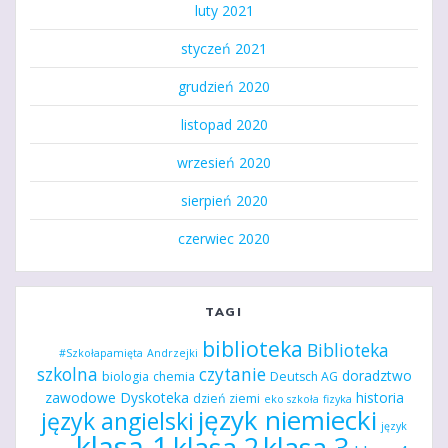
luty 2021
styczeń 2021
grudzień 2020
listopad 2020
wrzesień 2020
sierpień 2020
czerwiec 2020
TAGI
biblioteka
Biblioteka
#Szkołapamięta
Andrzejki
szkolna
czytanie
doradztwo
biologia
chemia
Deutsch AG
zawodowe
Dyskoteka
historia
dzień ziemi
eko szkoła
fizyka
język niemiecki
język angielski
język
klasa 1
klasa 2
klasa 3