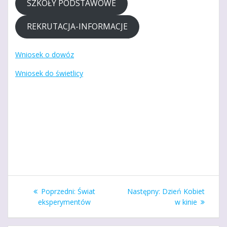
SZKOŁY PODSTAWOWE
REKRUTACJA-INFORMACJE
Wniosek o dowóz
Wniosek do świetlicy
Nawigacja
Poprzedni
Następny
Poprzedni:
Świat
Następny:
Dzień Kobiet
wpisu
wpis:
wpis:
eksperymentów
w kinie