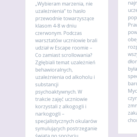
naj
„Wybieram marzenia, nie
ucze
uzależnienia” to hasło
pop
przewodnie towarzyszące
Pra
klasom 4-8 w dniu
pow
czerwonym. Podczas
obe
warsztatów uczniowie brali
roz
udział w Escape roomie –
wsz
Co zamiast scrollowania?
dło
Zgłębiali temat uzależnień
był
behawioralnych,
spec
uzależnienia od alkoholu i
bard
substancji
Myc
psychoaktywnych. W
czy
trakcie zajęć uczniowie
zmn
korzystali z alkogogli i
zak
narkogogli –
cho
specjalistycznych okularów
symulujących postrzeganie
świata po spożyciu