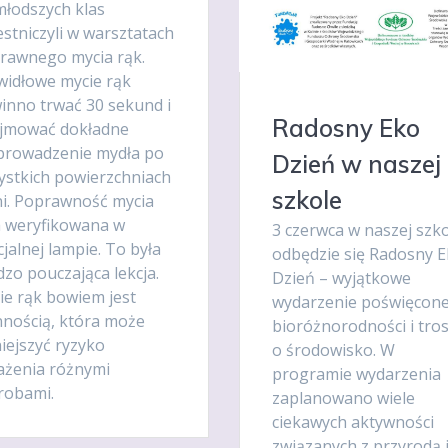
młodszych klas
stniczyli w warsztatach
rawnego mycia rąk.
widłowe mycie rąk
inno trwać 30 sekund i
Radosny Eko
jmować dokładne
prowadzenie mydła po
Dzień w naszej
ystkich powierzchniach
szkole
ni. Poprawność mycia
a weryfikowana w
3 czerwca w naszej szk
jalnej lampie. To była
odbędzie się Radosny 
zo pouczająca lekcja.
Dzień – wyjątkowe
ie rąk bowiem jest
wydarzenie poświęcon
nnością, która może
bioróżnorodności i tro
iejszyć ryzyko
o środowisko. W
ażenia różnymi
programie wydarzenia
robami.
zaplanowano wiele
ciekawych aktywności
związanych z przyrodą 