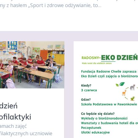
ny z hasłem „Sport i zdrowe odżywianie, to…
dzień
ofilaktyki
amach zajęć
filaktycznych uczniowie