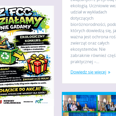
ekologią. Uczniowie w
udział w wykładach
dotyczących
bioróżnorodności, pod
których dowiedzą się, j
ważna jest ochrona rośl
zwierząt oraz całych
ekosystemów. Nie
zabraknie również częś
praktycznej –…
Dowiedz się więcej