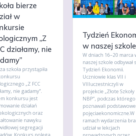
koła bierze
ział w
nkursie
Tydzień Ekonom
ologicznym „Z
w naszej szkole
C działamy, nie
W dniach 16–20 marca 
damy”
naszej szkole odbywał s
za szkoła przystąpiła
Tydzień Ekonomii.
konkursu
Uczniowie klas VII i
logicznego „Z FCC
VIIIuczestniczyli w
ałamy, nie gadamy”.
projekcie „Złote Szkoły
em konkursu jest
NBP”, podczas którego
mowanie działań
poznawali podstawowe
ekologicznych oraz
pojęciaekonomiczne.W
tałtowanie nawyku
ramach wydarzenia bral
widłowej segregacji
udział w lekcjach
adów. Konkurs polega
prowadzonych przez