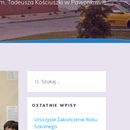
m. Tadeusza Kościuszki w Pawonkowie
Szukaj:
OSTATNIE WPISY
Uroczyste Zakończenie Roku
Szkolnego