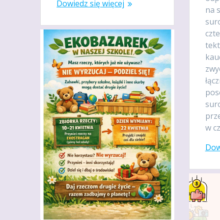
Dowiedz się więcej
na 
sur
czte
tekt
kauc
zwy
łąc
pos
sur
prz
w c
Dow