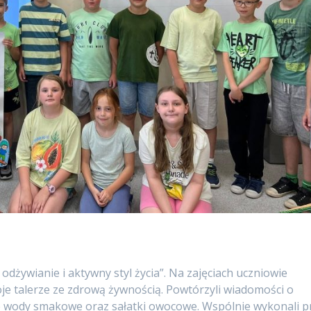
odżywianie i aktywny styl życia”. Na zajęciach uczniowie
woje talerze ze zdrową żywnością. Powtórzyli wiadomości o
e wody smakowe oraz sałatki owocowe. Wspólnie wykonali p