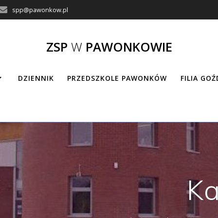
spp@pawonkow.pl
ZSP
W
PAWONKOWIE
DZIENNIK
PRZEDSZKOLE PAWONKÓW
FILIA GO
Ka