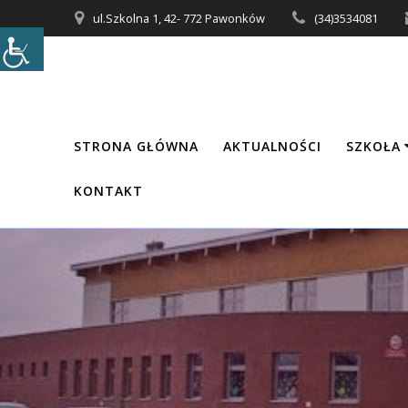
Przejdź
ul.Szkolna 1, 42- 772 Pawonków
(34)3534081
do
treści
STRONA GŁÓWNA
AKTUALNOŚCI
SZKOŁA
KONTAKT