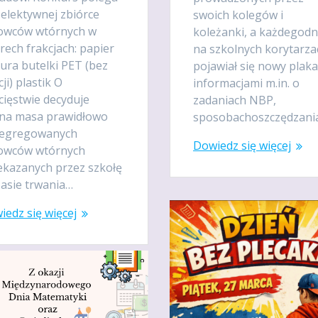
selektywnej zbiórce
swoich kolegów i
owców wtórnych w
koleżanki, a każdegodn
rech frakcjach: papier
na szkolnych korytarza
ura butelki PET (bez
pojawiał się nowy plaka
ji) plastik O
informacjami m.in. o
cięstwie decyduje
zadaniach NBP,
zna masa prawidłowo
sposobachoszczędzania
egregowanych
Dowiedz się więcej
owców wtórnych
ekazanych przez szkołę
zasie trwania…
iedz się więcej