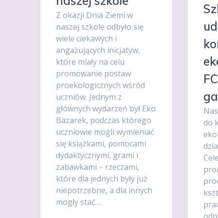
naszej szkole
Sz
Z okazji Dnia Ziemi w
ud
naszej szkole odbyło się
wiele ciekawych i
ko
angażujących inicjatyw,
ek
które miały na celu
promowanie postaw
FC
proekologicznych wśród
ga
uczniów. Jednym z
głównych wydarzeń był Eko
Nas
Bazarek, podczas którego
do 
uczniowie mogli wymieniać
eko
się książkami, pomocami
dzi
dydaktycznymi, grami i
Cel
zabawkami – rzeczami,
pro
które dla jednych były już
pro
niepotrzebne, a dla innych
ksz
mogły stać…
pra
odp