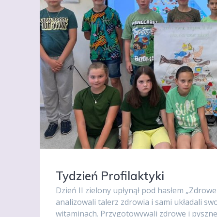
Tydzień Profilaktyki
Dzień II zielony upłynął pod hasłem „Zdrowe 
analizowali talerz zdrowia i sami układali s
witaminach. Przygotowywali zdrowe i pyszn