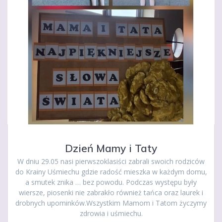
Dzień Mamy i Taty
W dniu 29.05 nasi pierwszoklasiści zabrali swoich rodziców
do Krainy Uśmiechu gdzie radość mieszka w każdym domu,
a smutek znika … bez powodu. Podczas występu były
wiersze, piosenki nie zabrakło również tańca oraz laurek i
drobnych upominków.Wszystkim Mamom i Tatom życzymy
zdrowia i uśmiechu.