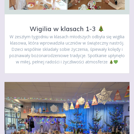
Wigilia w klasach 1-3
W zeszłym tygodniu w klasach młodszych odbyła się wigilia
klasowa, która wprowadziła uczniów w świąteczny nastrój.
Dzieci wspólnie składały sobie życzenia, śpiewały kolędy i
poznawały bożonarodzeniowe tradycje. Spotkanie upłynęło
w miłej, pełnej radości i życzliwości atmosferze