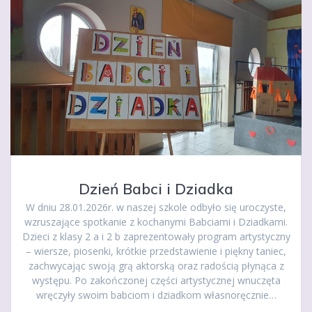
Dzień Babci i Dziadka
W dniu 28.01.2026r. w naszej szkole odbyło się uroczyste,
wzruszające spotkanie z kochanymi Babciami i Dziadkami.
Dzieci z klasy 2 a i 2 b zaprezentowały program artystyczny
– wiersze, piosenki, krótkie przedstawienie i piękny taniec,
zachwycając swoją grą aktorską oraz radością płynąca z
występu. Po zakończonej części artystycznej wnuczęta
wręczyły swoim babciom i dziadkom własnoręcznie…