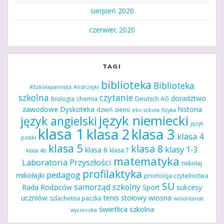
sierpień 2020
czerwiec 2020
TAGI
biblioteka
Biblioteka
#Szkołapamięta
Andrzejki
szkolna
czytanie
doradztwo
biologia
chemia
Deutsch AG
zawodowe
Dyskoteka
historia
dzień ziemi
eko szkoła
fizyka
język niemiecki
język angielski
język
klasa 1
klasa 2
klasa 3
klasa 4
polski
klasa 5
klasa 8
klasy 1-3
klasa 6
klasa 7
klasa 4b
matematyka
Laboratoria Przyszłości
mikołaj
profilaktyka
pedagog
mikołajki
promocja czytelnictwa
SU
samorząd szkolny
Rada Rodziców
Sport
sukcesy
uczniów
tenis stołowy
wiosna
szlachetna paczka
wolontariat
świetlica szkolna
wycieczka