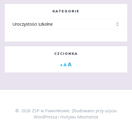
KATEGORIE
Kategorie
CZCIONKA
Increase
A
Reset
A
Decrease
A
font
font
font
size.
size.
size.
© 2026 ZSP w Pawonkowie. Zbudowano przy użyciu
WordPressa i
motywu Mesmerize