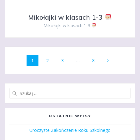
Mikołajki w klasach 1-3
Mikołajki w klasach 1-3
Nawigacja
Strona
Strona
Strona
Strona
1
2
3
…
8
po
wpisach
Szukaj:
OSTATNIE WPISY
Uroczyste Zakończenie Roku Szkolnego