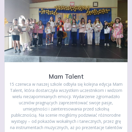
Mam Talent
15 czerwca w naszej szkole odbyła się kolejna edycja Mam
Talent, która dostarczyła wszystkim uczestnikom i widzom
wielu niezapomnianych emocji. Wydarzenie zgromadziło
uczniów pragnących zaprezentować swoje pasje,
umiejętności i zainteresowania przed szkolną
publicznością. Na scenie mogliśmy podziwiać różnorodne
występy – od pokazów wokalnych i tanecznych, przez grę
na instrumentach muzycznych, aż po prezentacje talentów