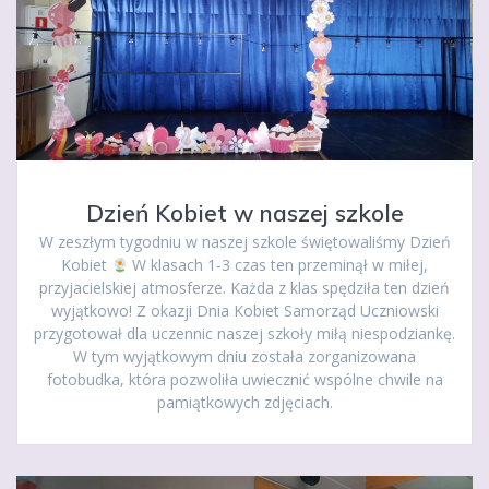
Dzień Kobiet w naszej szkole
W zeszłym tygodniu w naszej szkole świętowaliśmy Dzień
Kobiet
W klasach 1-3 czas ten przeminął w miłej,
przyjacielskiej atmosferze. Każda z klas spędziła ten dzień
wyjątkowo! Z okazji Dnia Kobiet Samorząd Uczniowski
przygotował dla uczennic naszej szkoły miłą niespodziankę.
W tym wyjątkowym dniu została zorganizowana
fotobudka, która pozwoliła uwiecznić wspólne chwile na
pamiątkowych zdjęciach.