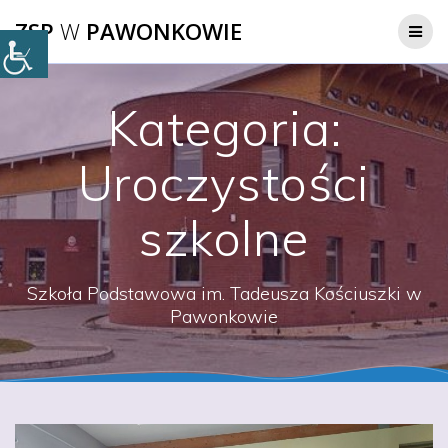
Przejdź
ZSP
W
PAWONKOWIE
do
treści
Kategoria:
Uroczystości
szkolne
Szkoła Podstawowa im. Tadeusza Kościuszki w
Pawonkowie